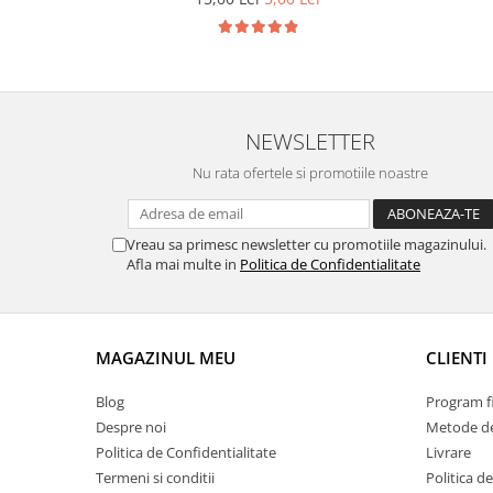
Chevrolet
Stroboscoape
Audi
Citroen
Clima stationara AC
BMW
Dacia
Citroen
Becuri LED Omologate RAR
Daewoo
Dacia
Fiat
Invertor De Tensiune
NEWSLETTER
Ford
Ford
Lanterne / Lampa lucru
Mazda
Hyundai
Nu rata ofertele si promotiile noastre
Lumini de zi DRL
Mercedes
Kia
LED BAR
Opel
Mazda
Vreau sa primesc newsletter cu promotiile magazinului.
Faruri
Seat
Mercedes
Afla mai multe in
Politica de Confidentialitate
Skoda
Nissan
Volkswagen
Opel
Aparatori noroi
Peugeot
MAGAZINUL MEU
CLIENTI
Renault
Renault
Seat
Volvo
Blog
Program fi
Despre noi
Metode de
Skoda
Universal
Politica de Confidentialitate
Livrare
Suzuki
KIA
Termeni si conditii
Politica d
Toyota
Hyundai