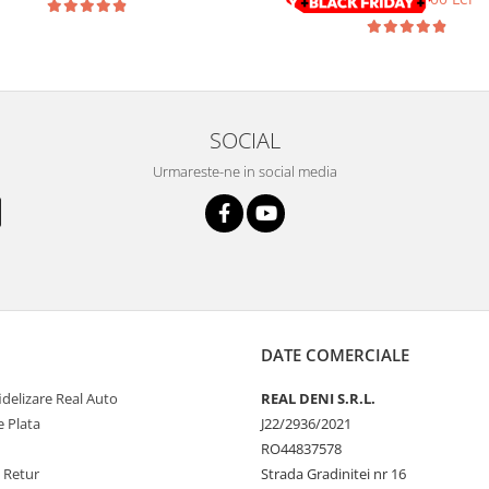
SOCIAL
Urmareste-ne in social media
DATE COMERCIALE
delizare Real Auto
REAL DENI S.R.L.
 Plata
J22/2936/2021
RO44837578
e Retur
Strada Gradinitei nr 16