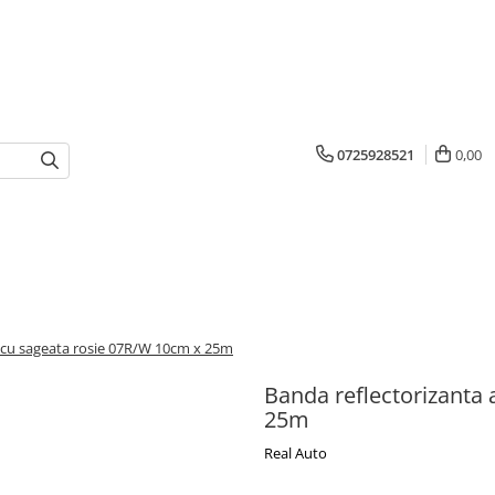
0725928521
0,00
a cu sageata rosie 07R/W 10cm x 25m
Banda reflectorizanta 
25m
Real Auto