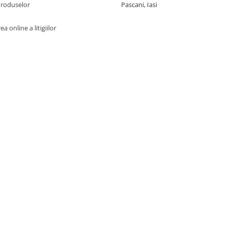
Produselor
Pascani, Iasi
a online a litigiilor