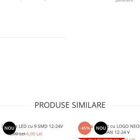
partenere
PRODUSE SIMILARE
laterala LED cu 9 SMD 12-24V
Lampa gabarit cu LOGO NEO
NOU
-45%
NOU
MAN 12-24 V
13,00 Lei
6,00 Lei
29,00 Lei
16,00 Lei