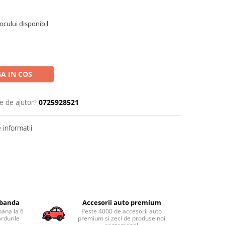
tocului disponibil
A IN COS
e de ajutor?
0725928521
informatii
obanda
Accesorii auto premium
pana la 6
Peste 4000 de accesorii auto
ardurile
premium si zeci de produse noi