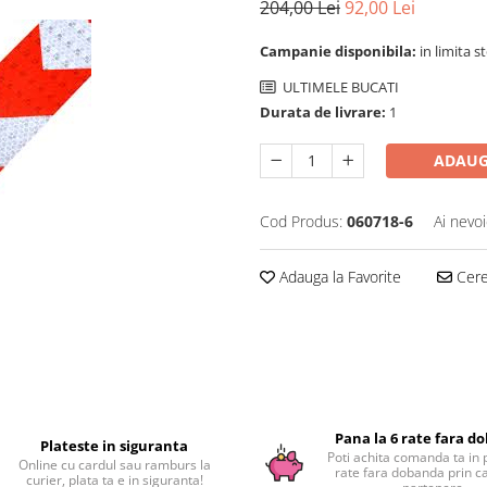
204,00 Lei
92,00 Lei
Campanie disponibila:
in limita s
ULTIMELE BUCATI
Durata de livrare:
1
ADAUG
Cod Produs:
060718-6
Ai nevoi
Adauga la Favorite
Cere 
Pana la 6 rate fara d
Plateste in siguranta
Poti achita comanda ta in 
Online cu cardul sau ramburs la
rate fara dobanda prin c
curier, plata ta e in siguranta!