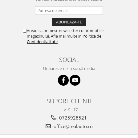
Volkswagen
Aparatori noroi camion
Volvo
Suzuki
Cotiere auto
Citroen
Tesla
Vreau sa primesc newsletter cu promotiile
Renault
magazinului. Afla mai multe in
Politica de
Peugeot
FIAT
Confidentialitate
Honda
CHEVROLET
Land Rover
Audi
SOCIAL
Porsche
Citroen
Urmareste-ne in social media
Mitsubishi
Hyundai
Audi
Universal
BMW
MINI
Chevrolet
Kia
SUPORT CLIENTI
Dacia
Dacia
L-V: 9 - 17
Ford
Ford
0725928521
Mercedes
Nissan
office@realauto.ro
Nissan
Opel
Skoda
Peugeot