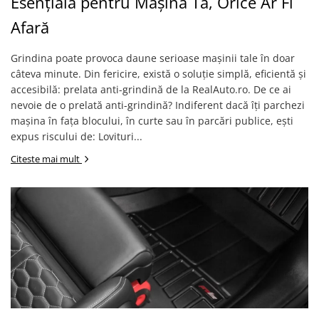
Esențială pentru Mașina Ta, Orice Ar Fi
Benzi LED
Iveco
Cupra Ateca
DEOMAXX
Mazda
Jaguar
Carcase chei auto
Pachete revizie
Afară
Mercedes
Suzuki
Senzori parcare
KIA
Mitsubishi
Audi
Grindina poate provoca daune serioase mașinii tale în doar
Dacia
Accesorii electrice auto
câteva minute. Din fericire, există o soluție simplă, eficientă și
Nissan
BMW
Audi
Sirocou incalzitor
accesibilă: prelata anti-grindină de la RealAuto.ro. De ce ai
Opel
Chevrolet
BMW
nevoie de o prelată anti-grindină? Indiferent dacă îți parchezi
Kit fibra optica
Peugeot
Citroen
Stergatoare auto
mașina în fața blocului, în curte sau în parcări publice, ești
Ventilatoare auto
Renault
Dacia
expus riscului de: Lovituri...
Truse de scule
Alarme auto
Seat
DAF
Citeste mai mult
Aeroterma auto
Scule si unelte
Skoda
Fiat
Butoane
Cric
Subaru
Hyundai
Cutii frigorifice
Suzuki
Iveco
Cheder
Becuri LED
Toyota
Kia
VULCANIZARE
Testere si diagnoza auto
Universale
Mercedes
Chingi si corzi ancorare
Volkswagen
Opel
Redresor Auto
Aditivi
Universale
Peugeot
Xenon
Cheie Roti
Renault
Protectie portbagaj
PHILIPS
Seat
Folie protectie faruri stopuri