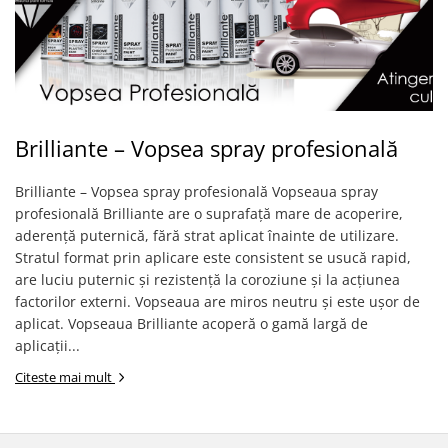
Volkswagen
Aparatori noroi camion
Volvo
Suzuki
Cotiere auto
Citroen
Tesla
Renault
Peugeot
FIAT
Brilliante – Vopsea spray profesională
Honda
CHEVROLET
Land Rover
Audi
Brilliante – Vopsea spray profesională Vopseaua spray
Porsche
Citroen
profesională Brilliante are o suprafață mare de acoperire,
Mitsubishi
Hyundai
aderență puternică, fără strat aplicat înainte de utilizare.
Audi
Stratul format prin aplicare este consistent se usucă rapid,
Universal
are luciu puternic și rezistență la coroziune și la acțiunea
BMW
MINI
factorilor externi. Vopseaua are miros neutru și este ușor de
Chevrolet
Kia
aplicat. Vopseaua Brilliante acoperă o gamă largă de
Dacia
Dacia
aplicații...
Ford
Ford
Citeste mai mult
Mercedes
Nissan
Nissan
Opel
Skoda
Peugeot