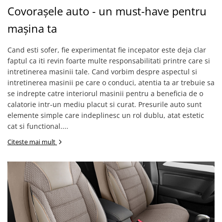
Subaru
OSRAM
Covorașele auto - un must-have pentru
Skoda
Suport numar inmatriculare
Smart
D3S
Volvo
mașina ta
Alfa Romeo
Folii auto
D1S
Ornamente auto
Porsche
D2S
Jante Auto PDW
Cand esti sofer, fie experimentat fie incepator este deja clar
Universal
Land Rover
Lupe LED- Xenon
Filtre Aer Tuning
faptul ca iti revin foarte multe responsabilitati printre care si
Peugeot
JEEP
D5S
intretinerea masinii tale. Cand vorbim despre aspectul si
Lavete si prosoape auto
Volvo
Honda
D4S
intretinerea masinii pe care o conduci, atentia ta ar trebuie sa
Nissan
Troliu
Mini
se indrepte catre interiorul masinii pentru a beneficia de o
Inchidere centralizata
Renault
calatorie intr-un mediu placut si curat. Presurile auto sunt
Mitsubishi
Accesorii Moto & Velo
Becuri Auto
elemente simple care indeplinesc un rol dublu, atat estetic
Toyota
Jaguar
Parasolare auto
Incarcatoare si suporturi pentru
cat si functional....
HYUNDAI
MG
telefoane
Oglinzi auto si accesorii
Citeste mai mult
MITSUBISHI
Dodge
Girofaruri
KIA
Cupra
Claxoane Auto
LAND ROVER
Tesla
Honda
Angel Eyes
BYD
Rola ornament cu adeziv
Audi
Priza remorca
Subaru
BMW
Lampi Numar
Suzuki