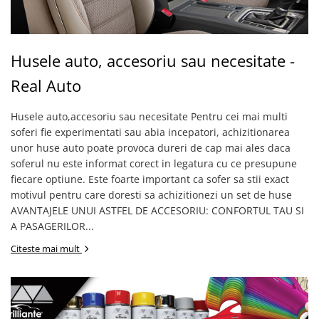
Chevrolet
Stroboscoape
Audi
Citroen
Clima stationara AC
BMW
Dacia
Citroen
Becuri LED Omologate RAR
Daewoo
Husele auto, accesoriu sau necesitate -
Dacia
Fiat
Invertor De Tensiune
Real Auto
Ford
Ford
Lanterne / Lampa lucru
Mazda
Hyundai
Husele auto,accesoriu sau necesitate Pentru cei mai multi
Lumini de zi DRL
Mercedes
Kia
soferi fie experimentati sau abia incepatori, achizitionarea
LED BAR
Opel
unor huse auto poate provoca dureri de cap mai ales daca
Mazda
Faruri
Seat
soferul nu este informat corect in legatura cu ce presupune
Mercedes
fiecare optiune. Este foarte important ca sofer sa stii exact
Skoda
Nissan
motivul pentru care doresti sa achizitionezi un set de huse
Volkswagen
Opel
AVANTAJELE UNUI ASTFEL DE ACCESORIU: CONFORTUL TAU SI
Aparatori noroi
Peugeot
A PASAGERILOR...
Renault
Renault
Citeste mai mult
Seat
Volvo
Skoda
Universal
Suzuki
KIA
Toyota
Hyundai