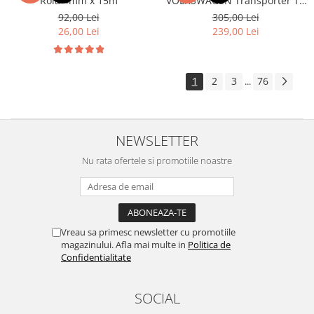
Rola 4mm x 15m
VOLKSWAGEN Transporter T6
(2014-2022)
Volkswagen
Aparatori noroi camion
92,00 Lei
305,00 Lei
26,00 Lei
239,00 Lei
Volvo
Suzuki
Cotiere auto
Citroen
Tesla
Renault
1
2
3
76
...
Peugeot
FIAT
Honda
CHEVROLET
Land Rover
Audi
NEWSLETTER
Porsche
Citroen
Mitsubishi
Nu rata ofertele si promotiile noastre
Hyundai
Audi
Universal
BMW
MINI
Chevrolet
Kia
Vreau sa primesc newsletter cu promotiile
Dacia
Dacia
magazinului. Afla mai multe in
Politica de
Ford
Ford
Confidentialitate
Mercedes
Nissan
Nissan
Opel
SOCIAL
Skoda
Peugeot