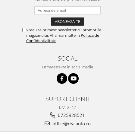
Volkswagen
Aparatori noroi camion
Volvo
Suzuki
Cotiere auto
Citroen
Tesla
Vreau sa primesc newsletter cu promotiile
Renault
magazinului. Afla mai multe in
Politica de
Peugeot
FIAT
Confidentialitate
Honda
CHEVROLET
Land Rover
Audi
SOCIAL
Porsche
Citroen
Urmareste-ne in social media
Mitsubishi
Hyundai
Audi
Universal
BMW
MINI
Chevrolet
Kia
SUPORT CLIENTI
Dacia
Dacia
L-V: 9 - 17
Ford
Ford
0725928521
Mercedes
Nissan
office@realauto.ro
Nissan
Opel
Skoda
Peugeot