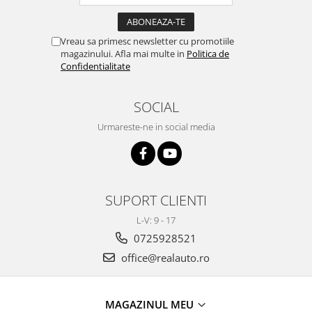
Volkswagen
Aparatori noroi camion
Volvo
Suzuki
Vreau sa primesc newsletter cu promotiile
Cotiere auto
Citroen
magazinului. Afla mai multe in
Politica de
Confidentialitate
Tesla
Renault
Peugeot
FIAT
SOCIAL
Honda
CHEVROLET
Land Rover
Audi
Urmareste-ne in social media
Porsche
Citroen
Mitsubishi
Hyundai
Audi
Universal
BMW
SUPORT CLIENTI
MINI
Chevrolet
Kia
L-V: 9 - 17
Dacia
Dacia
0725928521
Ford
Ford
office@realauto.ro
Mercedes
Nissan
Nissan
Opel
Skoda
MAGAZINUL MEU
Peugeot