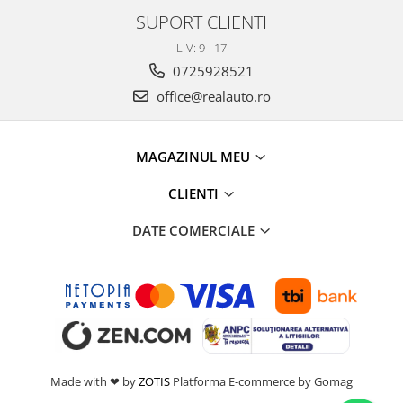
Toyota
Seat
SUPORT CLIENTI
Volkswagen
Skoda
L-V: 9 - 17
Bullbaruri
Volkswagen
0725928521
Perdelute auto
Dacia Duster
office@realauto.ro
Dacia Sandero
Huse volan
JEEP
Organizatoare auto
MAGAZINUL MEU
BMW
Covorase auto dedicate din
VW
cauciuc
CLIENTI
Universale
Citroen
Deflectoare capota
DATE COMERCIALE
Fiat
Toyota
Mercedes
Skoda
Audi
Renault
Alfa Romeo
Opel
BMW
VW
Chevrolet
Mercedes
Dacia
Made with ❤ by
ZOTIS
Platforma E-commerce by Gomag
Ford