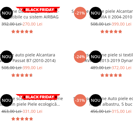
e scaune Dacia Logan II (2012-
Set huse scaune piele Alcant
NOU
-21%
NOU
020) Compatibile cu sistem AIRBAG
OCTAVIA II 2004-2010
392,00 Lei
270,00 Lei
508,00 Lei
399,00 Lei
scaune auto piele Alcantara
Set huse scaune piele si text
NOU
-24%
NOU
wagen Passat B7 (2010-2014)
OCTAVIA III 2013-2019 Dyna
508,00 Lei
399,00 Lei
489,00 Lei
372,00 Lei
et huse scaune de lux Tapițerie
Set Huse Scaune Auto piele ec
NOU
-31%
NOU
sală din piele Piele ecologică
negru albastru, 5 buc
neagră cu cusături gri
463,00 Lei
331,00 Lei
456,00 Lei
315,00 Lei