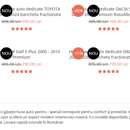
e scaune auto dedicate TOYOTA
Huse scaune dedicate DACIA
NOU
-45%
NOU
018 - 2024 bancheta fractionata
2007 - 2011 Premium RosuAlb
508,00 Lei
300,00 Lei
305,00 Lei
168,00 Lei
une VW Golf 5 Plus 2005 - 2010
Huse scaune auto dedicate DA
NOU
-11%
NOU
Premium
2021-2026 (Bancheta fracționată și husa
cotiera)
406,00 Lei
290,00 Lei
895,00 Lei
799,00 Lei
o găsești huse auto pentru , special concepute pentru confort și protecție. A
șor și oferă un aspect modern interiorului mașinii. Cu modele disponibile, poț
le. Livrare rapidă oriunde în România!