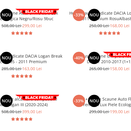
e Scaune Auto Universale Lux
Huse scaune dedicate DACIA L
NOU
-33%
NOU
 ecologica Negru/Rosu 9buc
- 2011 Premium RosuAlbast
508,00 Lei
299,00 Lei
250,00 Lei
168,00 Lei
une dedicate DACIA Logan Break
Set huse scaune din piele fa
NOU
-40%
NOU
cv 2005 - 2011 Premium
Duster 2010-2017 (1+1
285,00 Lei
163,00 Lei
265,00 Lei
158,00 Lei
e piele alcantara compatibile
Set 1+1 Huse Scaune Auto F
NOU
-33%
NOU
cia Logan III (2020-2024)
Premium Lux Piele Ecolog
Negru/Albastru
508,00 Lei
399,00 Lei
299,00 Lei
199,00 Lei