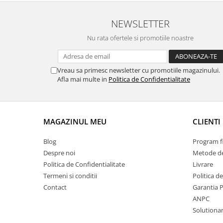
Volkswagen
Aparatori noroi camion
NEWSLETTER
Volvo
Suzuki
Cotiere auto
Citroen
Nu rata ofertele si promotiile noastre
Tesla
Renault
Peugeot
FIAT
Vreau sa primesc newsletter cu promotiile magazinului.
Honda
CHEVROLET
Afla mai multe in
Politica de Confidentialitate
Land Rover
Audi
Porsche
Citroen
Mitsubishi
Hyundai
MAGAZINUL MEU
CLIENTI
Audi
Universal
BMW
Blog
Program fi
MINI
Chevrolet
Despre noi
Metode de
Kia
Politica de Confidentialitate
Livrare
Dacia
Dacia
Termeni si conditii
Politica d
Ford
Ford
Contact
Garantia 
Mercedes
Nissan
ANPC
Nissan
Opel
Solutionare
Skoda
Peugeot