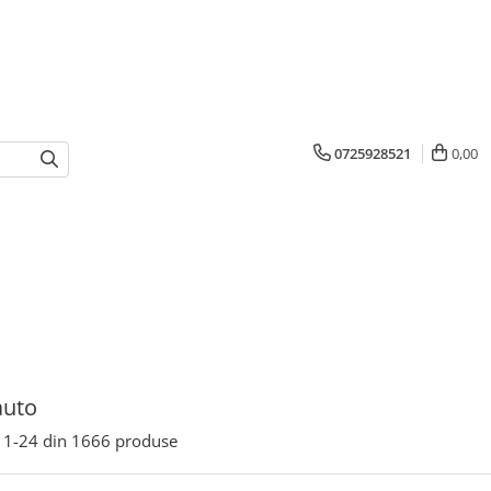
0725928521
0,00
auto
1-
24
din
1666
produse