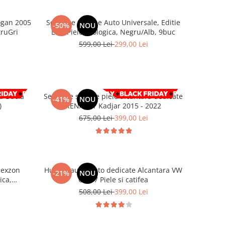
ogan 2005
Set huse Scaune Auto Universale, Editie
-50%
NOU
ruGri
Lux, Piele ecologica, Negru/Alb, 9buc
599,00 Lei
299,00 Lei
ta Dacia
Set Huse scaune piele alcantara dedicate
-41%
NOU
)
RENAULT Kadjar 2015 - 2022
675,00 Lei
399,00 Lei
lexzon
Huse scaune auto dedicate Alcantara VW
-21%
NOU
ica,
Golf 7 Piele si catifea
508,00 Lei
399,00 Lei