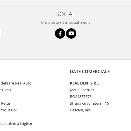
SOCIAL
Urmareste-ne in social media
DATE COMERCIALE
delizare Real Auto
REAL DENI S.R.L.
 Plata
J22/2936/2021
RO44837578
e Retur
Strada Gradinitei nr 16
Produselor
Pascani, Iasi
a online a litigiilor