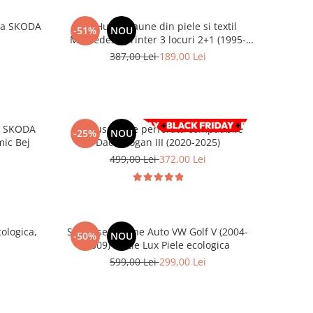
ara SKODA
Set Huse Scaune din piele si textil
-51%
NOU
Mercedes Sprinter 3 locuri 2+1 (1995-
2006)
387,00 Lei
189,00 Lei
il SKODA
Set huse piele perforata compatibile
-25%
NOU
mic Bej
Dacia Logan III (2020-2025)
499,00 Lei
372,00 Lei
ologica,
Set huse Scaune Auto VW Golf V (2004-
-50%
NOU
2009) Editie Lux Piele ecologica
599,00 Lei
299,00 Lei