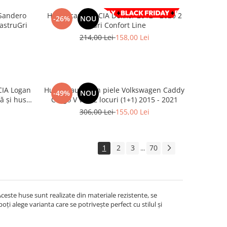
 Sandero
Huse scaun DACIA Dokker 2012 - 2020 2
-26%
NOU
astruGri
locuri Confort Line
214,00 Lei
158,00 Lei
CIA Logan
Huse scaune din piele Volkswagen Caddy
-49%
NOU
Cargo V van 2 locuri (1+1) 2015 - 2021
306,00 Lei
155,00 Lei
1
2
3
70
...
ceste huse sunt realizate din materiale rezistente, se
i alege varianta care se potrivește perfect cu stilul și