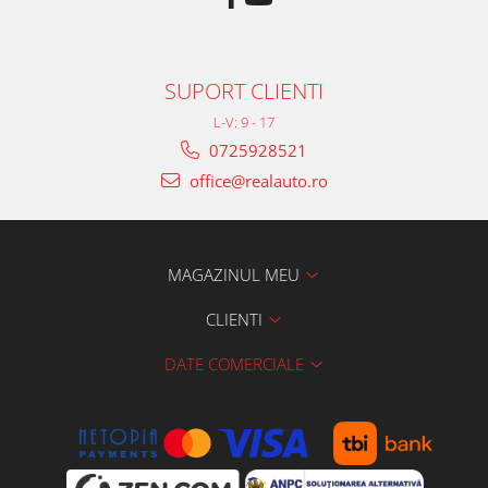
SUPORT CLIENTI
L-V: 9 - 17
0725928521
office@realauto.ro
MAGAZINUL MEU
CLIENTI
DATE COMERCIALE