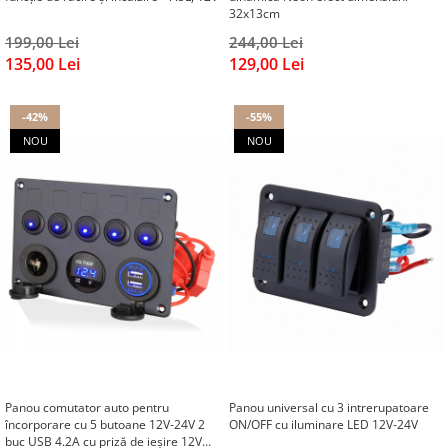
32x13cm
199,00 Lei
244,00 Lei
135,00 Lei
129,00 Lei
-42%
-55%
NOU
NOU
Panou comutator auto pentru
Panou universal cu 3 intrerupatoare
încorporare cu 5 butoane 12V-24V 2
ON/OFF cu iluminare LED 12V-24V
buc USB 4.2A cu priză de ieșire 12V