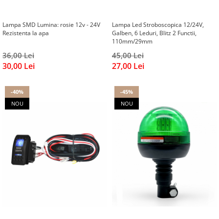
Ford
JEEP
Honda
SUZUKI
Lampa SMD Lumina: rosie 12v - 24V
Lampa Led Stroboscopica 12/24V,
Hyundai
Rezistenta la apa
Galben, 6 Leduri, Blitz 2 Functii,
Peugeot
Iveco
110mm/29mm
IVECO
Kia
36,00 Lei
45,00 Lei
KIA
Nissan
30,00 Lei
27,00 Lei
FIAT
Opel
Hyundai
Peugeot
-40%
-45%
Nissan
Renault
NOU
NOU
MITSUBISHI
Seat
Chevrolet
Skoda
Citroen
Suzuki
SsangYong
Toyota
MAN
Volkswagen
Audi
Jeep
Dacia
Land Rover
Prelate auto
Lexus
Suporturi biciclete
Man