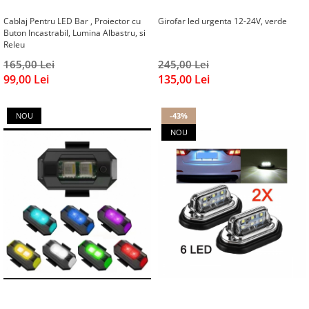
Mazda
Bare portbagaj
Cablaj Pentru LED Bar , Proiector cu
Girofar led urgenta 12-24V, verde
Mini
Buton Incastrabil, Lumina Albastru, si
Universale
Releu
Mitsubishi
Fiat
165,00 Lei
245,00 Lei
Porsche
Opel
99,00 Lei
135,00 Lei
Range Rover
Toyota
Smart
Citroen
NOU
-43%
Subaru
Peugeot
NOU
Volvo
Mercedes
DAF
NISSAN
Universal
AUDI
SCANIA
Mitsubishi
TESLA
Hyundai
CUPRA
Volvo
Dodge
Seat
MG
BMW
Jaguar
Dacia
BYD
Ford