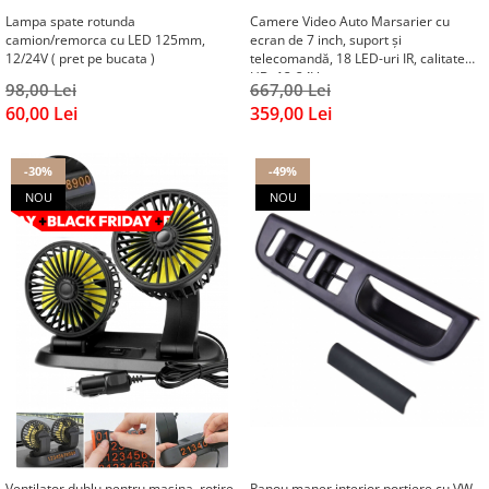
UNIVERSAL
Lampa spate rotunda
Camere Video Auto Marsarier cu
VOLVO
camion/remorca cu LED 125mm,
ecran de 7 inch, suport și
12/24V ( pret pe bucata )
telecomandă, 18 LED-uri IR, calitate
Iveco
HD, 12-24V
98,00 Lei
667,00 Lei
Scrumiere
60,00 Lei
359,00 Lei
Masa Bord
Volane
-30%
-49%
Antifurt Volan
NOU
NOU
Ventilator dublu pentru masina, rotire
Panou maner interior portiere cu VW