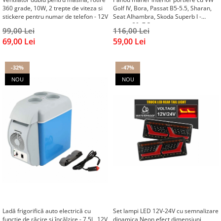
360 grade, 10W, 2 trepte de viteza si
Golf IV, Bora, Passat B5-5.5, Sharan,
stickere pentru numar de telefon - 12V
Seat Alhambra, Skoda Superb I -
negru, 30x7.5 cm
99,00 Lei
116,00 Lei
69,00 Lei
59,00 Lei
-32%
-47%
NOU
NOU
Ladă frigorifică auto electrică cu
Set lampi LED 12V-24V cu semnalizare
funcție de răcire și încălzire - 7.5L, 12V
dinamica Neon efect dimensiuni