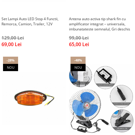
Volkswagen
Aparatori noroi camion
Volvo
Suzuki
Set Lampi Auto LED Stop 4 Functii,
Antena auto activa tip shark fin cu
Cotiere auto
Citroen
Remorca, Camion, Trailer, 12V
amplificator integrat – universala,
imbunatateste semnalul, Gri deschis
Tesla
Renault
129,00 Lei
99,00 Lei
Peugeot
FIAT
69,00 Lei
65,00 Lei
Honda
CHEVROLET
Land Rover
Audi
-28%
-48%
Porsche
Citroen
NOU
NOU
Mitsubishi
Hyundai
Audi
Universal
BMW
MINI
Chevrolet
Kia
Dacia
Dacia
Ford
Ford
Mercedes
Nissan
Nissan
Opel
Skoda
Peugeot