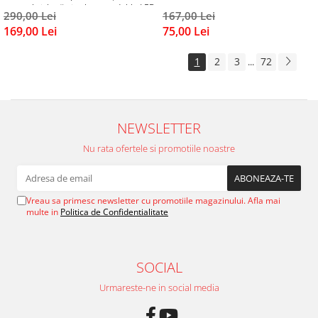
pentru brichetă și voltmetru dublu LED
290,00 Lei
167,00 Lei
Negru
169,00 Lei
75,00 Lei
1
2
3
72
...
NEWSLETTER
Nu rata ofertele si promotiile noastre
Vreau sa primesc newsletter cu promotiile magazinului. Afla mai
multe in
Politica de Confidentialitate
SOCIAL
Urmareste-ne in social media