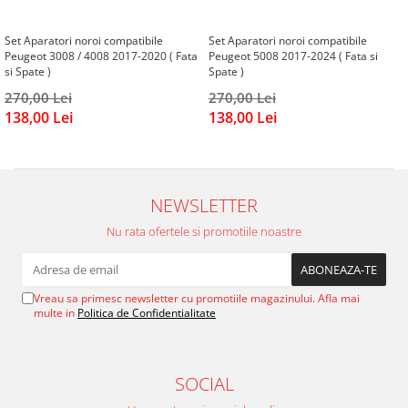
Subaru
OSRAM
Skoda
Suport numar inmatriculare
Smart
D3S
Set Aparatori noroi compatibile
Set Aparatori noroi compatibile
Volvo
Alfa Romeo
Folii auto
D1S
Peugeot 3008 / 4008 2017-2020 ( Fata
Peugeot 5008 2017-2024 ( Fata si
Ornamente auto
si Spate )
Spate )
Porsche
D2S
Jante Auto PDW
Universal
270,00 Lei
270,00 Lei
Land Rover
Lupe LED- Xenon
Filtre Aer Tuning
138,00 Lei
138,00 Lei
Peugeot
JEEP
D5S
Lavete si prosoape auto
Volvo
Honda
D4S
Nissan
Troliu
Mini
Inchidere centralizata
Renault
Mitsubishi
Accesorii Moto & Velo
NEWSLETTER
Becuri Auto
Toyota
Jaguar
Parasolare auto
Incarcatoare si suporturi pentru
Nu rata ofertele si promotiile noastre
HYUNDAI
MG
telefoane
Oglinzi auto si accesorii
MITSUBISHI
Dodge
Girofaruri
KIA
Cupra
Vreau sa primesc newsletter cu promotiile magazinului. Afla mai
Claxoane Auto
LAND ROVER
multe in
Politica de Confidentialitate
Tesla
Honda
Angel Eyes
BYD
Rola ornament cu adeziv
Audi
Priza remorca
SOCIAL
Subaru
BMW
Lampi Numar
Suzuki