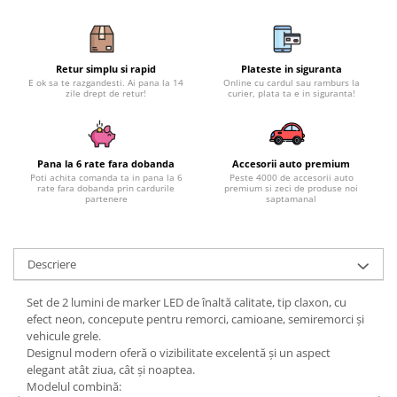
Subaru
OSRAM
Skoda
Suport numar inmatriculare
Smart
D3S
Volvo
Alfa Romeo
Folii auto
D1S
Ornamente auto
Retur simplu si rapid
Plateste in siguranta
Porsche
D2S
Jante Auto PDW
E ok sa te razgandesti. Ai pana la 14
Online cu cardul sau ramburs la
Universal
zile drept de retur!
curier, plata ta e in siguranta!
Land Rover
Lupe LED- Xenon
Filtre Aer Tuning
Peugeot
JEEP
D5S
Lavete si prosoape auto
Volvo
Honda
D4S
Nissan
Troliu
Pana la 6 rate fara dobanda
Accesorii auto premium
Mini
Inchidere centralizata
Poti achita comanda ta in pana la 6
Peste 4000 de accesorii auto
Renault
Mitsubishi
rate fara dobanda prin cardurile
premium si zeci de produse noi
Accesorii Moto & Velo
Becuri Auto
partenere
saptamanal
Toyota
Jaguar
Parasolare auto
Incarcatoare si suporturi pentru
HYUNDAI
MG
telefoane
Oglinzi auto si accesorii
MITSUBISHI
Dodge
Descriere
Girofaruri
KIA
Cupra
Claxoane Auto
LAND ROVER
Set de 2 lumini de marker LED de înaltă calitate, tip claxon, cu
Tesla
efect neon, concepute pentru remorci, camioane, semiremorci și
Honda
Angel Eyes
BYD
vehicule grele.
Rola ornament cu adeziv
Audi
Priza remorca
Designul modern oferă o vizibilitate excelentă și un aspect
Subaru
elegant atât ziua, cât și noaptea.
BMW
Lampi Numar
Modelul combină:
Suzuki