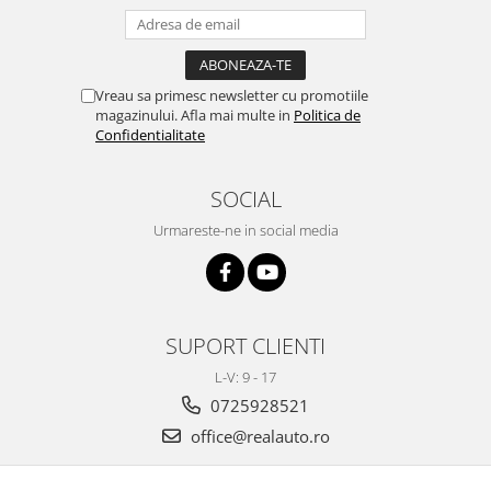
Toyota
Seat
Volkswagen
Skoda
Bullbaruri
Volkswagen
Vreau sa primesc newsletter cu promotiile
Perdelute auto
Dacia Duster
magazinului. Afla mai multe in
Politica de
Dacia Sandero
Confidentialitate
Huse volan
JEEP
Organizatoare auto
BMW
SOCIAL
Covorase auto dedicate din
VW
cauciuc
Urmareste-ne in social media
Universale
Citroen
Deflectoare capota
Fiat
Toyota
Mercedes
Skoda
SUPORT CLIENTI
Audi
Renault
L-V: 9 - 17
Alfa Romeo
Opel
0725928521
BMW
VW
Chevrolet
office@realauto.ro
Mercedes
Dacia
Ford