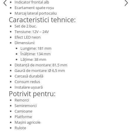
Chevrolet
Indicator frontal alb
Stroboscoape
Audi
Citroen
Ecartament spate roșu
Clima stationara AC
Marcaj lateral portocaliu
BMW
Dacia
Caracteristici tehnice:
Citroen
Becuri LED Omologate RAR
Daewoo
Set de 2 buc.
Dacia
Fiat
Invertor De Tensiune
Tensiune: 12V – 24V
Ford
Efect LED neon
Ford
Lanterne / Lampa lucru
Dimensiuni:
Mazda
Hyundai
Lungime: 181 mm
Lumini de zi DRL
Mercedes
Kia
Înălțime: 134 mm
LED BAR
Opel
Lățime: 38 mm
Mazda
Distanță de montare: 81,5 mm
Faruri
Seat
Mercedes
Gaură de montare: Ø 6,5 mm
Skoda
Nissan
Carcasă durabilă
Consum redus
Volkswagen
Opel
Instalare ușoară
Aparatori noroi
Peugeot
Potrivit pentru:
Renault
Renault
Remorci
Semiremorci
Seat
Volvo
Camioane
Skoda
Universal
Platforme
Suzuki
KIA
Mașini agricole
Rulote
Toyota
Hyundai