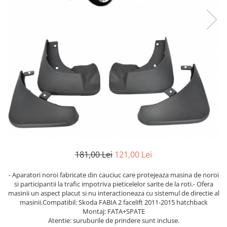
Benzi LED
Iveco
Cupra Ateca
DEOMAXX
Mazda
Jaguar
Carcase chei auto
Pachete revizie
Mercedes
Suzuki
Senzori parcare
KIA
Mitsubishi
Audi
Dacia
Accesorii electrice auto
Nissan
BMW
Audi
Sirocou incalzitor
Opel
Chevrolet
BMW
Kit fibra optica
Peugeot
Citroen
Stergatoare auto
Ventilatoare auto
Renault
Dacia
Truse de scule
Alarme auto
Seat
DAF
Aeroterma auto
Scule si unelte
Skoda
Fiat
Butoane
Cric
Subaru
Hyundai
Cutii frigorifice
Suzuki
Iveco
Cheder
181,00 Lei
121,00 Lei
Becuri LED
Toyota
Kia
VULCANIZARE
Testere si diagnoza auto
Universale
Mercedes
- Aparatori noroi fabricate din cauciuc care protejeaza masina de noroi
Chingi si corzi ancorare
si participantii la trafic impotriva pieticelelor sarite de la roti.- Ofera
Volkswagen
Opel
Redresor Auto
masinii un aspect placut si nu interactioneaza cu sistemul de directie al
Aditivi
Universale
Peugeot
masinii.Compatibil: Skoda FABIA 2 facelift 2011-2015 hatchback
Xenon
Cheie Roti
Montaj: FATA+SPATE
Renault
Protectie portbagaj
PHILIPS
Atentie: suruburile de prindere sunt incluse.
Seat
Folie protectie faruri stopuri