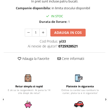
In pret sunt incluse patru bucati.
Subaru
OSRAM
Skoda
Suport numar inmatriculare
Smart
Campanie disponibila:
in limita stocului disponibil
D3S
Volvo
Alfa Romeo
Folii auto
D1S
IN STOC
Ornamente auto
Porsche
D2S
Durata de livrare:
1
Jante Auto PDW
Universal
Land Rover
Lupe LED- Xenon
Filtre Aer Tuning
Peugeot
ADAUGA IN COS
JEEP
D5S
Lavete si prosoape auto
Volvo
Honda
D4S
Cod Produs:
yi33
Nissan
Troliu
Mini
Ai nevoie de ajutor?
0725928521
Inchidere centralizata
Renault
Mitsubishi
Accesorii Moto & Velo
Becuri Auto
Toyota
Jaguar
Adauga la Favorite
Cere informatii
Parasolare auto
Incarcatoare si suporturi pentru
HYUNDAI
MG
telefoane
Oglinzi auto si accesorii
MITSUBISHI
Dodge
Girofaruri
KIA
Cupra
Claxoane Auto
LAND ROVER
Tesla
Retur simplu si rapid
Plateste in siguranta
Honda
Angel Eyes
BYD
E ok sa te razgandesti. Ai pana la 14
Online cu cardul sau ramburs la
zile drept de retur!
curier, plata ta e in siguranta!
Rola ornament cu adeziv
Audi
Priza remorca
Subaru
BMW
Lampi Numar
Suzuki