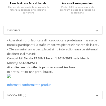
Chevrolet
Stroboscoape
Pana la 6 rate fara dobanda
Accesorii auto premium
Audi
Citroen
Poti achita comanda ta in pana la 6
Peste 4000 de accesorii auto
Clima stationara AC
rate fara dobanda prin cardurile
premium si zeci de produse noi
BMW
Dacia
partenere
saptamanal
Citroen
Becuri LED Omologate RAR
Daewoo
Dacia
Fiat
Invertor De Tensiune
Ford
Descriere
Ford
Lanterne / Lampa lucru
Mazda
Hyundai
Lumini de zi DRL
- Aparatori noroi fabricate din cauciuc care protejeaza masina de
Mercedes
Kia
noroi si participantii la trafic impotriva pieticelelor sarite de la roti.
LED BAR
Opel
Mazda
- Ofera masinii un aspect placut si nu interactioneaza cu sistemul
de directie al masinii.
Faruri
Seat
Mercedes
Compatibil:
Skoda FABIA 2 facelift 2011-2015 hatchback
Skoda
Nissan
Montaj:
FATA+SPATE
Volkswagen
Atentie: suruburile de prindere sunt incluse.
Opel
In pret sunt incluse patru bucati.
Aparatori noroi
Peugeot
Renault
Renault
Informatii conformitate produs
Seat
Volvo
Skoda
Universal
Review-uri
(0)
Suzuki
KIA
Toyota
Hyundai