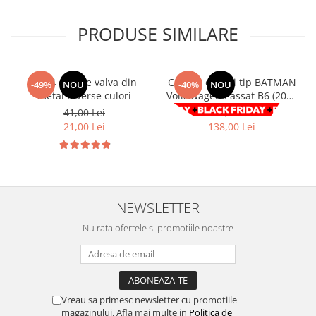
Volkswagen
Aparatori noroi camion
PRODUSE SIMILARE
Volvo
Suzuki
Cotiere auto
Citroen
Tesla
Renault
Set 4 capace valva din
Capace oglinzi tip BATMAN
-49%
NOU
-40%
NOU
Peugeot
FIAT
metal diverse culori
Volkswagen Passat B6 (2005
Honda
- 2010) negru lucios
CHEVROLET
41,00 Lei
229,00 Lei
Land Rover
21,00 Lei
138,00 Lei
Audi
Porsche
Citroen
Mitsubishi
Hyundai
Audi
Universal
BMW
MINI
NEWSLETTER
Chevrolet
Kia
Nu rata ofertele si promotiile noastre
Dacia
Dacia
Ford
Ford
Mercedes
Nissan
Nissan
Opel
Vreau sa primesc newsletter cu promotiile
Skoda
Peugeot
magazinului. Afla mai multe in
Politica de