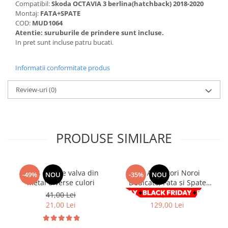
Chevrolet
Compatibil:
Skoda OCTAVIA 3 berlina(hatchback) 2018-2020
Stroboscoape
Audi
Citroen
Montaj:
FATA+SPATE
Clima stationara AC
COD:
MUD1064
BMW
Dacia
Atentie: suruburile de prindere sunt incluse.
Citroen
Becuri LED Omologate RAR
Daewoo
In pret sunt incluse patru bucati.
Dacia
Fiat
Invertor De Tensiune
Ford
Ford
Informatii conformitate produs
Lanterne / Lampa lucru
Mazda
Hyundai
Lumini de zi DRL
Review-uri
(0)
Mercedes
Kia
LED BAR
Opel
Mazda
Faruri
Seat
Mercedes
Skoda
Nissan
PRODUSE SIMILARE
Volkswagen
Opel
Aparatori noroi
Peugeot
Renault
Renault
Set 4 capace valva din
Set Aparatori Noroi
-49%
NOU
-35%
NOU
metal diverse culori
Dedicate, Fata si Spate
Seat
Volvo
Dacia Duster MK I (2010 -
41,00 Lei
199,00 Lei
Skoda
Universal
2017)
21,00 Lei
129,00 Lei
Suzuki
KIA
Toyota
Hyundai