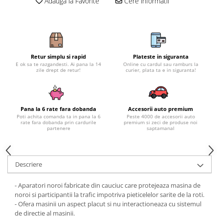
Adauga la Favorite
Cere informatii
Subaru
OSRAM
Skoda
Suport numar inmatriculare
Smart
D3S
Volvo
Alfa Romeo
Folii auto
D1S
Ornamente auto
Porsche
D2S
Jante Auto PDW
Universal
Land Rover
Lupe LED- Xenon
Retur simplu si rapid
Plateste in siguranta
Filtre Aer Tuning
Peugeot
E ok sa te razgandesti. Ai pana la 14
Online cu cardul sau ramburs la
JEEP
D5S
zile drept de retur!
curier, plata ta e in siguranta!
Lavete si prosoape auto
Volvo
Honda
D4S
Nissan
Troliu
Mini
Inchidere centralizata
Renault
Mitsubishi
Accesorii Moto & Velo
Becuri Auto
Pana la 6 rate fara dobanda
Accesorii auto premium
Toyota
Jaguar
Poti achita comanda ta in pana la 6
Peste 4000 de accesorii auto
Parasolare auto
rate fara dobanda prin cardurile
premium si zeci de produse noi
Incarcatoare si suporturi pentru
HYUNDAI
partenere
saptamanal
MG
telefoane
Oglinzi auto si accesorii
MITSUBISHI
Dodge
Girofaruri
KIA
Cupra
Claxoane Auto
Descriere
LAND ROVER
Tesla
Honda
Angel Eyes
BYD
- Aparatori noroi fabricate din cauciuc care protejeaza masina de
Rola ornament cu adeziv
Audi
Priza remorca
noroi si participantii la trafic impotriva pieticelelor sarite de la roti.
Subaru
- Ofera masinii un aspect placut si nu interactioneaza cu sistemul
BMW
Lampi Numar
de directie al masinii.
Suzuki