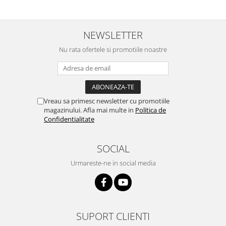
Volkswagen
Aparatori noroi camion
Volvo
Suzuki
NEWSLETTER
Cotiere auto
Citroen
Tesla
Nu rata ofertele si promotiile noastre
Renault
Peugeot
FIAT
Honda
CHEVROLET
Land Rover
Audi
Vreau sa primesc newsletter cu promotiile
Porsche
Citroen
magazinului. Afla mai multe in
Politica de
Mitsubishi
Hyundai
Confidentialitate
Audi
Universal
BMW
MINI
SOCIAL
Chevrolet
Kia
Urmareste-ne in social media
Dacia
Dacia
Ford
Ford
Mercedes
Nissan
Nissan
Opel
SUPORT CLIENTI
Skoda
Peugeot