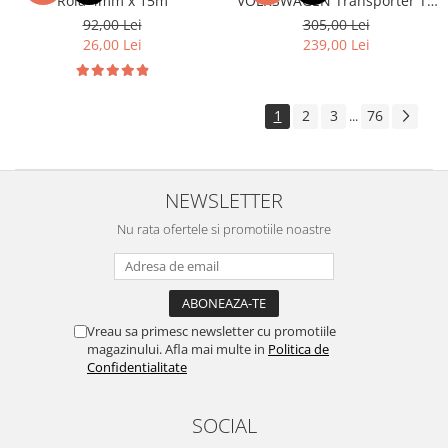
Rola 4mm x 15m
VOLKSWAGEN Transporter T6
(2014-2022)
Volkswagen
Aparatori noroi camion
92,00 Lei
305,00 Lei
26,00 Lei
239,00 Lei
Volvo
Suzuki
Cotiere auto
Citroen
Tesla
Renault
1
2
3
76
...
Peugeot
FIAT
Honda
CHEVROLET
Land Rover
Audi
NEWSLETTER
Porsche
Citroen
Mitsubishi
Nu rata ofertele si promotiile noastre
Hyundai
Audi
Universal
BMW
MINI
Chevrolet
Kia
Vreau sa primesc newsletter cu promotiile
Dacia
Dacia
magazinului. Afla mai multe in
Politica de
Ford
Ford
Confidentialitate
Mercedes
Nissan
Nissan
Opel
SOCIAL
Skoda
Peugeot