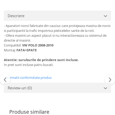
Subaru
OSRAM
Skoda
Suport numar inmatriculare
Smart
D3S
Volvo
Alfa Romeo
Folii auto
Descriere
D1S
Ornamente auto
Porsche
D2S
Jante Auto PDW
- Aparatori noroi fabricate din cauciuc care protejeaza masina de noroi
Universal
Land Rover
Lupe LED- Xenon
si participantii la trafic impotriva pieticelelor sarite de la roti.
Filtre Aer Tuning
Peugeot
JEEP
- Ofera masinii un aspect placut si nu interactioneaza cu sistemul de
D5S
Lavete si prosoape auto
Volvo
directie al masinii.
Honda
D4S
Compatibil:
VW POLO 2008-2010
Nissan
Troliu
Mini
Inchidere centralizata
Montaj:
FATA+SPATE
Renault
Mitsubishi
Accesorii Moto & Velo
Becuri Auto
Atentie: suruburile de prindere sunt incluse.
Toyota
Jaguar
Parasolare auto
In pret sunt incluse patru bucati.
Incarcatoare si suporturi pentru
HYUNDAI
MG
telefoane
Oglinzi auto si accesorii
MITSUBISHI
Dodge
Informatii conformitate produs
Girofaruri
KIA
Cupra
Claxoane Auto
LAND ROVER
Review-uri
(0)
Tesla
Honda
Angel Eyes
BYD
Rola ornament cu adeziv
Audi
Priza remorca
Subaru
BMW
Lampi Numar
Produse similare
Suzuki