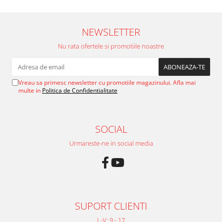
Volkswagen
Aparatori noroi camion
Volvo
Suzuki
NEWSLETTER
Cotiere auto
Citroen
Nu rata ofertele si promotiile noastre
Tesla
Renault
Peugeot
FIAT
Honda
CHEVROLET
Vreau sa primesc newsletter cu promotiile magazinului. Afla mai
Land Rover
Audi
multe in
Politica de Confidentialitate
Porsche
Citroen
Mitsubishi
Hyundai
Audi
SOCIAL
Universal
BMW
MINI
Urmareste-ne in social media
Chevrolet
Kia
Dacia
Dacia
Ford
Ford
Mercedes
Nissan
Nissan
SUPORT CLIENTI
Opel
Skoda
Peugeot
L-V: 9 - 17