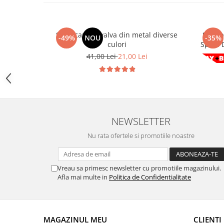
Chevrolet
Stroboscoape
Audi
Citroen
Clima stationara AC
BMW
Dacia
Set 4 capace valva din metal diverse
Set Ap
Citroen
Becuri LED Omologate RAR
-49%
NOU
-35%
Daewoo
culori
Dacia
Fiat
Invertor De Tensiune
41,00 Lei
21,00 Lei
Ford
Ford
Lanterne / Lampa lucru
Mazda
Hyundai
Lumini de zi DRL
Mercedes
Kia
LED BAR
Opel
Mazda
Faruri
Seat
Mercedes
NEWSLETTER
Skoda
Nissan
Nu rata ofertele si promotiile noastre
Volkswagen
Opel
Aparatori noroi
Peugeot
Vreau sa primesc newsletter cu promotiile magazinului.
Renault
Renault
Afla mai multe in
Politica de Confidentialitate
Seat
Volvo
Skoda
Universal
Suzuki
KIA
MAGAZINUL MEU
CLIENTI
Toyota
Hyundai