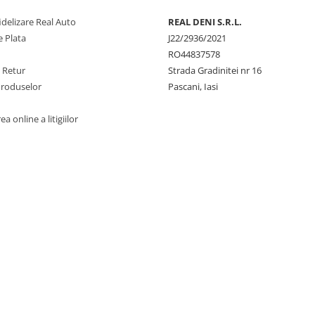
delizare Real Auto
REAL DENI S.R.L.
 Plata
J22/2936/2021
RO44837578
e Retur
Strada Gradinitei nr 16
Produselor
Pascani, Iasi
a online a litigiilor