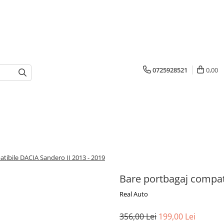
0725928521
0,00
tibile DACIA Sandero II 2013 - 2019
Bare portbagaj compat
Real Auto
356,00 Lei
199,00 Lei