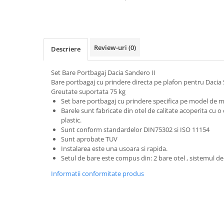
Subaru
OSRAM
Skoda
Suport numar inmatriculare
Smart
D3S
Volvo
Alfa Romeo
Folii auto
D1S
Ornamente auto
Porsche
D2S
Jante Auto PDW
Review-uri
(0)
Descriere
Universal
Land Rover
Lupe LED- Xenon
Filtre Aer Tuning
Peugeot
JEEP
D5S
Set Bare Portbagaj Dacia Sandero II
Lavete si prosoape auto
Volvo
Honda
Bare portbagaj cu prindere directa pe plafon pentru Dacia 
D4S
Nissan
Greutate suportata 75 kg
Troliu
Mini
Inchidere centralizata
Set bare portbagaj cu prindere specifica pe model de 
Renault
Mitsubishi
Accesorii Moto & Velo
Barele sunt fabricate din otel de calitate acoperita cu 
Becuri Auto
Toyota
Jaguar
plastic.
Parasolare auto
Incarcatoare si suporturi pentru
Sunt conform standardelor DIN75302 si ISO 11154
HYUNDAI
MG
telefoane
Oglinzi auto si accesorii
Sunt aprobate TUV
MITSUBISHI
Dodge
Instalarea este una usoara si rapida.
Girofaruri
KIA
Setul de bare este compus din: 2 bare otel , sistemul de
Cupra
Claxoane Auto
LAND ROVER
Tesla
Informatii conformitate produs
Honda
Angel Eyes
BYD
Rola ornament cu adeziv
Audi
Priza remorca
Subaru
BMW
Lampi Numar
Suzuki