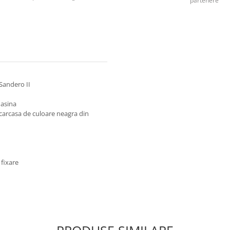
partenere
Sandero II
masina
o carcasa de culoare neagra din
 fixare