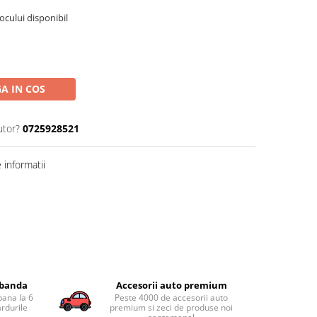
tocului disponibil
A IN COS
utor?
0725928521
informatii
obanda
Accesorii auto premium
pana la 6
Peste 4000 de accesorii auto
ardurile
premium si zeci de produse noi