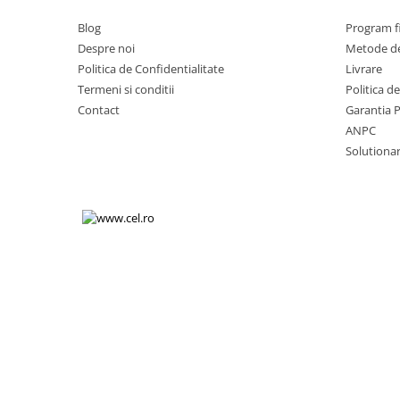
Volkswagen
Aparatori noroi camion
Blog
Program fi
Volvo
Suzuki
Despre noi
Metode de
Cotiere auto
Citroen
Politica de Confidentialitate
Livrare
Tesla
Termeni si conditii
Politica d
Renault
Contact
Garantia 
Peugeot
FIAT
ANPC
Honda
CHEVROLET
Solutionare
Land Rover
Audi
Porsche
Citroen
Mitsubishi
Hyundai
Audi
Universal
BMW
MINI
Chevrolet
Kia
Dacia
Dacia
Ford
Ford
Mercedes
Nissan
Nissan
Opel
Skoda
Peugeot