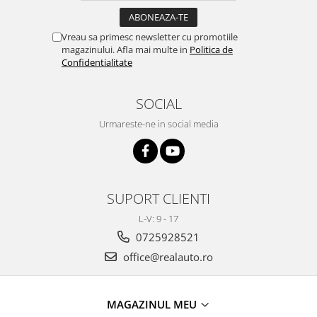
Mazda
Bare portbagaj
Mini
Vreau sa primesc newsletter cu promotiile
Universale
magazinului. Afla mai multe in
Politica de
Mitsubishi
Fiat
Confidentialitate
Porsche
Opel
Range Rover
Toyota
SOCIAL
Smart
Citroen
Urmareste-ne in social media
Subaru
Peugeot
Volvo
Mercedes
DAF
NISSAN
Universal
AUDI
SUPORT CLIENTI
SCANIA
Mitsubishi
TESLA
L-V: 9 - 17
Hyundai
CUPRA
0725928521
Volvo
Dodge
office@realauto.ro
Seat
MG
BMW
Jaguar
Dacia
MAGAZINUL MEU
BYD
Ford