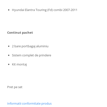
Toyota
Seat
Volkswagen
Hyundai Elantra Touring (Fd) combi 2007-2011
Skoda
Bullbaruri
Volkswagen
Perdelute auto
Dacia Duster
Dacia Sandero
Huse volan
Continut pachet
JEEP
Organizatoare auto
BMW
Covorase auto dedicate din
2 bare portbagaj aluminiu
VW
cauciuc
Universale
Sistem complet de prindere
Citroen
Deflectoare capota
Fiat
Kit montaj
Toyota
Mercedes
Skoda
Audi
Renault
Alfa Romeo
Opel
Pret pe set
BMW
VW
Chevrolet
Mercedes
Dacia
Informatii conformitate produs
Ford