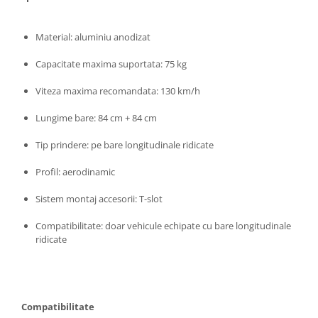
Volkswagen
Aparatori noroi camion
Volvo
Suzuki
Material: aluminiu anodizat
Cotiere auto
Citroen
Capacitate maxima suportata: 75 kg
Tesla
Renault
Peugeot
Viteza maxima recomandata: 130 km/h
FIAT
Honda
CHEVROLET
Lungime bare: 84 cm + 84 cm
Land Rover
Audi
Porsche
Tip prindere: pe bare longitudinale ridicate
Citroen
Mitsubishi
Hyundai
Profil: aerodinamic
Audi
Universal
BMW
Sistem montaj accesorii: T-slot
MINI
Chevrolet
Kia
Compatibilitate: doar vehicule echipate cu bare longitudinale
Dacia
Dacia
ridicate
Ford
Ford
Mercedes
Nissan
Nissan
Opel
Compatibilitate
Skoda
Peugeot