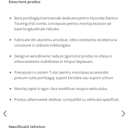
Chevrolet
Descriere produs
Stroboscoape
Audi
Citroen
Clima stationara AC
BMW
Dacia
Bare portbagaj transversale dedicate pentru Hyundai Elantra
Citroen
Becuri LED Omologate RAR
Daewoo
Touring (Fd) combi, concepute pentru montaj exclusiv pe
Dacia
bare longitudinale ridicate.
Fiat
Invertor De Tensiune
Ford
Ford
Lanterne / Lampa lucru
Fabricate din aluminiu anodizat, ofera rezistenta excelenta la
Mazda
Hyundai
coroziune si utilizare indelungata.
Lumini de zi DRL
Mercedes
Kia
Designul aerodinamic reduce zgomotul produs la viteza si
LED BAR
Opel
Mazda
imbunatateste stabilitatea in timpul deplasarii.
Faruri
Seat
Mercedes
Prevazute cu sistem T-slot pentru montarea accesoriilor
Skoda
Nissan
precum cutie portbagaj, suport biciclete sau suport schiuri.
Volkswagen
Opel
Aparatori noroi
Montaj rapid si sigur, fara modificari asupra vehiculului.
Peugeot
Renault
Renault
Produs aftermarket dedicat, compatibil cu vehiculul specificat.
Seat
Volvo
Skoda
Universal
Suzuki
KIA
Toyota
Hyundai
Specificatii tehnice: