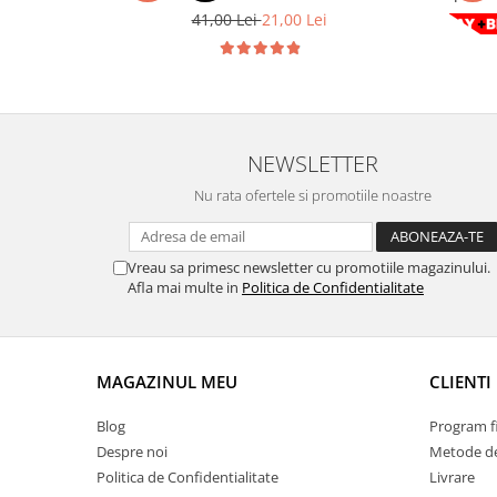
Chevrolet
Stroboscoape
41,00 Lei
21,00 Lei
Audi
Citroen
Clima stationara AC
BMW
Dacia
Citroen
Becuri LED Omologate RAR
Daewoo
Dacia
Fiat
Invertor De Tensiune
Ford
Ford
Lanterne / Lampa lucru
NEWSLETTER
Mazda
Hyundai
Lumini de zi DRL
Nu rata ofertele si promotiile noastre
Mercedes
Kia
LED BAR
Opel
Mazda
Faruri
Seat
Mercedes
Vreau sa primesc newsletter cu promotiile magazinului.
Skoda
Afla mai multe in
Politica de Confidentialitate
Nissan
Volkswagen
Opel
Aparatori noroi
Peugeot
Renault
Renault
MAGAZINUL MEU
CLIENTI
Seat
Volvo
Blog
Program fi
Skoda
Universal
Despre noi
Metode de
Suzuki
KIA
Politica de Confidentialitate
Livrare
Toyota
Hyundai