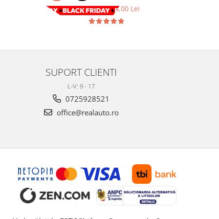
și sist
455,00 Lei
315,00 Lei
4
SUPORT CLIENTI
L-V: 9 - 17
0725928521
office@realauto.ro