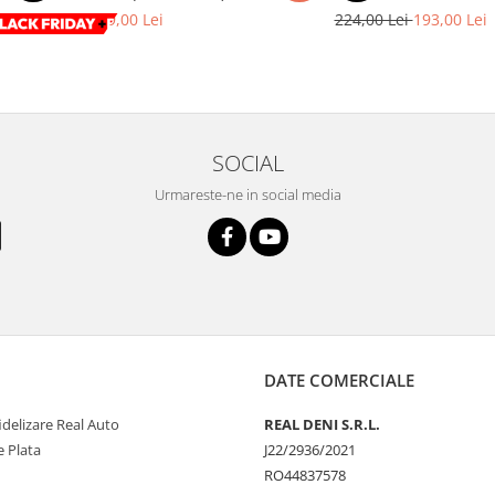
199,00 Lei
129,00 Lei
224,00 Lei
193,00 Lei
SOCIAL
Urmareste-ne in social media
DATE COMERCIALE
delizare Real Auto
REAL DENI S.R.L.
 Plata
J22/2936/2021
RO44837578