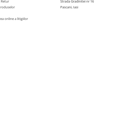
e Retur
Strada Gradinitei nr 16
Produselor
Pascani, Iasi
a online a litigiilor