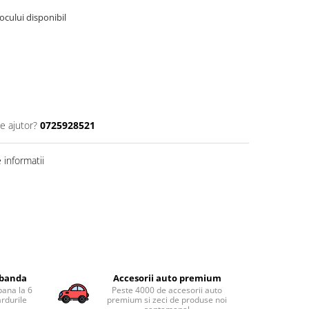
tocului disponibil
e ajutor?
0725928521
informatii
obanda
Accesorii auto premium
pana la 6
Peste 4000 de accesorii auto
ardurile
premium si zeci de produse noi