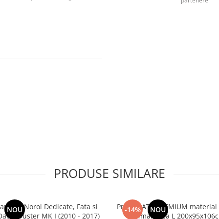
partenere
PRODUSE SIMILARE
aratori Noroi Dedicate, Fata si
Prelata ATV PREMIUM materia
NOU
-14%
NOU
Spate Dacia Duster MK I (2010 - 2017)
,marimea L 200x95x106