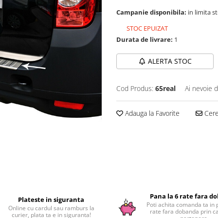
Campanie disponibila:
in limita s
STOC EPUIZAT
Durata de livrare:
1
ALERTA STOC
Cod Produs:
65real
Ai nevoie d
Adauga la Favorite
Cere 
Pana la 6 rate fara d
Plateste in siguranta
Poti achita comanda ta in 
Online cu cardul sau ramburs la
rate fara dobanda prin c
curier, plata ta e in siguranta!