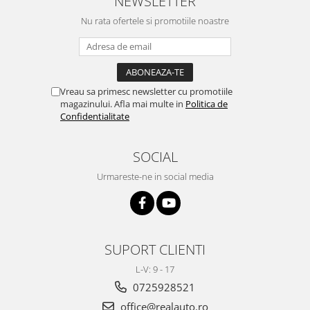
NEWSLETTER
Volkswagen
Aparatori noroi camion
Nu rata ofertele si promotiile noastre
Volvo
Suzuki
Cotiere auto
Citroen
Tesla
Renault
Peugeot
FIAT
Vreau sa primesc newsletter cu promotiile
Honda
magazinului. Afla mai multe in
Politica de
CHEVROLET
Confidentialitate
Land Rover
Audi
Porsche
Citroen
SOCIAL
Mitsubishi
Hyundai
Audi
Urmareste-ne in social media
Universal
BMW
MINI
Chevrolet
Kia
Dacia
Dacia
SUPORT CLIENTI
Ford
Ford
Mercedes
Nissan
L-V: 9 - 17
Nissan
0725928521
Opel
Skoda
Peugeot
office@realauto.ro