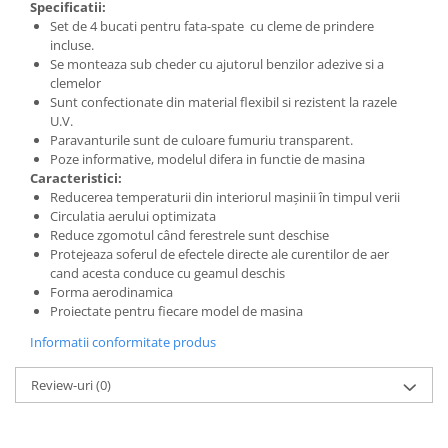
Chevrolet
Specificatii:
Stroboscoape
Audi
Citroen
Set de 4 bucati pentru fata-spate cu cleme de prindere
Clima stationara AC
incluse.
BMW
Dacia
Se monteaza sub cheder cu ajutorul benzilor adezive si a
Citroen
Becuri LED Omologate RAR
Daewoo
clemelor
Dacia
Sunt confectionate din material flexibil si rezistent la razele
Fiat
Invertor De Tensiune
U.V.
Ford
Ford
Lanterne / Lampa lucru
Paravanturile sunt de culoare fumuriu transparent.
Mazda
Hyundai
Poze informative, modelul difera in functie de masina
Lumini de zi DRL
Mercedes
Caracteristici:
Kia
LED BAR
Reducerea temperaturii din interiorul mașinii în timpul verii
Opel
Mazda
Circulatia aerului optimizata
Faruri
Seat
Mercedes
Reduce zgomotul când ferestrele sunt deschise
Protejeaza soferul de efectele directe ale curentilor de aer
Skoda
Nissan
cand acesta conduce cu geamul deschis
Volkswagen
Opel
Forma aerodinamica
Aparatori noroi
Proiectate pentru fiecare model de masina
Peugeot
Renault
Renault
Informatii conformitate produs
Seat
Volvo
Review-uri
(0)
Skoda
Universal
Suzuki
KIA
Toyota
Hyundai