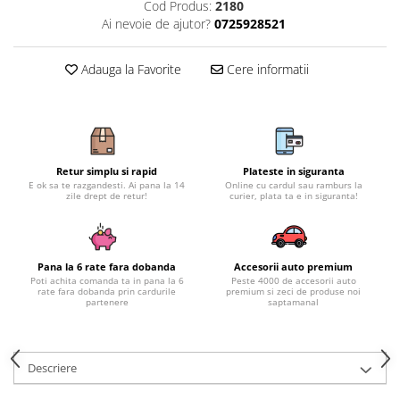
Subaru
Cod Produs:
2180
OSRAM
Skoda
Ai nevoie de ajutor?
0725928521
Suport numar inmatriculare
Smart
D3S
Volvo
Alfa Romeo
Folii auto
D1S
Ornamente auto
Adauga la Favorite
Cere informatii
Porsche
D2S
Jante Auto PDW
Universal
Land Rover
Lupe LED- Xenon
Filtre Aer Tuning
Peugeot
JEEP
D5S
Lavete si prosoape auto
Volvo
Honda
D4S
Nissan
Troliu
Mini
Inchidere centralizata
Retur simplu si rapid
Plateste in siguranta
Renault
E ok sa te razgandesti. Ai pana la 14
Online cu cardul sau ramburs la
Mitsubishi
Accesorii Moto & Velo
zile drept de retur!
curier, plata ta e in siguranta!
Becuri Auto
Toyota
Jaguar
Parasolare auto
Incarcatoare si suporturi pentru
HYUNDAI
MG
telefoane
Oglinzi auto si accesorii
MITSUBISHI
Dodge
Pana la 6 rate fara dobanda
Accesorii auto premium
Girofaruri
KIA
Poti achita comanda ta in pana la 6
Peste 4000 de accesorii auto
Cupra
rate fara dobanda prin cardurile
premium si zeci de produse noi
Claxoane Auto
LAND ROVER
partenere
saptamanal
Tesla
Honda
Angel Eyes
BYD
Rola ornament cu adeziv
Audi
Priza remorca
Descriere
Subaru
BMW
Lampi Numar
Suzuki