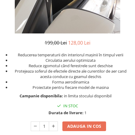
Benzi LED
Iveco
Cupra Ateca
DEOMAXX
Mazda
Jaguar
Carcase chei auto
Pachete revizie
Mercedes
Suzuki
Senzori parcare
KIA
Mitsubishi
Audi
Dacia
Accesorii electrice auto
Nissan
BMW
Audi
Sirocou incalzitor
Opel
Chevrolet
199,00 Lei
128,00 Lei
BMW
Kit fibra optica
Peugeot
Citroen
Stergatoare auto
Ventilatoare auto
Reducerea temperaturii din interiorul mașinii în timpul verii
Renault
Dacia
Truse de scule
Circulatia aerului optimizata
Alarme auto
Seat
DAF
Reduce zgomotul când ferestrele sunt deschise
Aeroterma auto
Scule si unelte
Skoda
Fiat
Protejeaza soferul de efectele directe ale curentilor de aer cand
acesta conduce cu geamul deschis
Butoane
Cric
Subaru
Hyundai
Forma aerodinamica
Cutii frigorifice
Suzuki
Iveco
Proiectate pentru fiecare model de masina
Cheder
Becuri LED
Toyota
Kia
Campanie disponibila:
in limita stocului disponibil
VULCANIZARE
Testere si diagnoza auto
Universale
Mercedes
IN STOC
Chingi si corzi ancorare
Volkswagen
Opel
Redresor Auto
Durata de livrare:
1
Aditivi
Universale
Peugeot
Xenon
Cheie Roti
Renault
ADAUGA IN COS
Protectie portbagaj
PHILIPS
Seat
Folie protectie faruri stopuri