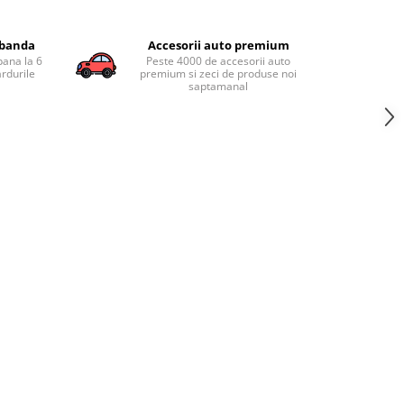
obanda
Accesorii auto premium
pana la 6
Peste 4000 de accesorii auto
ardurile
premium si zeci de produse noi
saptamanal