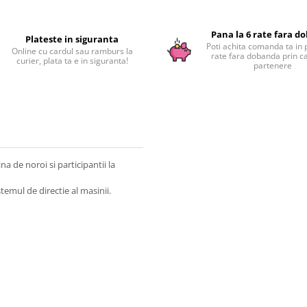
Pana la 6 rate fara d
Plateste in siguranta
Poti achita comanda ta in 
Online cu cardul sau ramburs la
rate fara dobanda prin c
curier, plata ta e in siguranta!
partenere
a de noroi si participantii la
temul de directie al masinii.