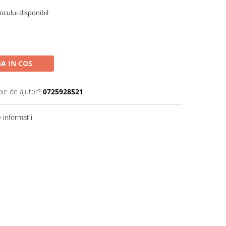
tocului disponibil
A IN COS
oie de ajutor?
0725928521
informatii