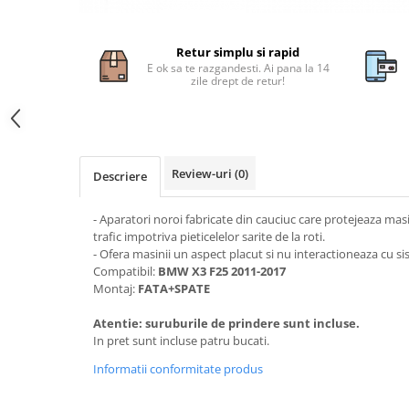
Subaru
OSRAM
Skoda
Suport numar inmatriculare
Smart
D3S
Volvo
Retur simplu si rapid
Alfa Romeo
Folii auto
D1S
Ornamente auto
E ok sa te razgandesti. Ai pana la 14
Porsche
D2S
zile drept de retur!
Jante Auto PDW
Universal
Land Rover
Lupe LED- Xenon
Filtre Aer Tuning
Peugeot
JEEP
D5S
Lavete si prosoape auto
Volvo
Honda
D4S
Nissan
Troliu
Mini
Review-uri
(0)
Inchidere centralizata
Descriere
Renault
Mitsubishi
Accesorii Moto & Velo
Becuri Auto
Toyota
Jaguar
- Aparatori noroi fabricate din cauciuc care protejeaza masin
Parasolare auto
Incarcatoare si suporturi pentru
trafic impotriva pieticelelor sarite de la roti.
HYUNDAI
MG
telefoane
Oglinzi auto si accesorii
- Ofera masinii un aspect placut si nu interactioneaza cu sis
MITSUBISHI
Dodge
Compatibil:
BMW X3 F25 2011-2017
Girofaruri
KIA
Montaj:
FATA+SPATE
Cupra
Claxoane Auto
LAND ROVER
Tesla
Atentie: suruburile de prindere sunt incluse.
Honda
Angel Eyes
BYD
In pret sunt incluse patru bucati.
Rola ornament cu adeziv
Audi
Priza remorca
Informatii conformitate produs
Subaru
BMW
Lampi Numar
Suzuki