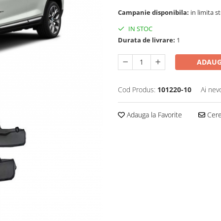
Campanie disponibila:
in limita s
IN STOC
Durata de livrare:
1
ADAUG
Cod Produs:
101220-10
Ai nev
Adauga la Favorite
Cere 