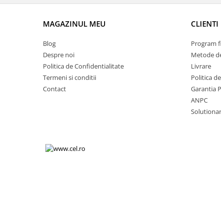
Volkswagen
Aparatori noroi camion
Volvo
Suzuki
MAGAZINUL MEU
CLIENTI
Cotiere auto
Citroen
Blog
Program fi
Tesla
Renault
Despre noi
Metode de
Peugeot
FIAT
Politica de Confidentialitate
Livrare
Honda
CHEVROLET
Termeni si conditii
Politica d
Land Rover
Contact
Garantia 
Audi
Porsche
ANPC
Citroen
Solutionare
Mitsubishi
Hyundai
Audi
Universal
BMW
MINI
Chevrolet
Kia
Dacia
Dacia
Ford
Ford
Mercedes
Nissan
Nissan
Opel
Skoda
Peugeot