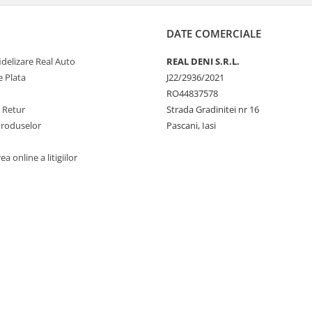
DATE COMERCIALE
delizare Real Auto
REAL DENI S.R.L.
 Plata
J22/2936/2021
RO44837578
e Retur
Strada Gradinitei nr 16
Produselor
Pascani, Iasi
a online a litigiilor