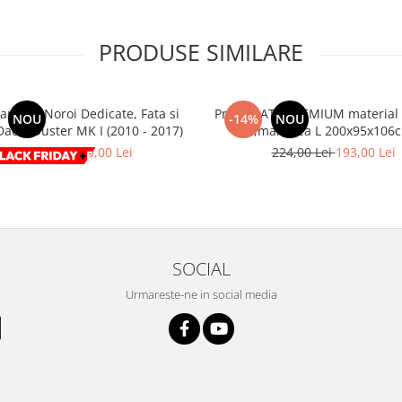
PRODUSE SIMILARE
aratori Noroi Dedicate, Fata si
Prelata ATV PREMIUM materia
NOU
-14%
NOU
Spate Dacia Duster MK I (2010 - 2017)
,marimea L 200x95x106
199,00 Lei
129,00 Lei
224,00 Lei
193,00 Lei
SOCIAL
Urmareste-ne in social media