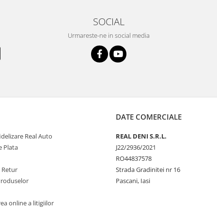
SOCIAL
Urmareste-ne in social media
DATE COMERCIALE
delizare Real Auto
REAL DENI S.R.L.
 Plata
J22/2936/2021
RO44837578
e Retur
Strada Gradinitei nr 16
Produselor
Pascani, Iasi
a online a litigiilor