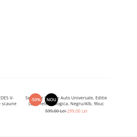
DES V-
Set huse Scaune Auto Universale, Editie
Set co
-50%
NOU
-29%
 3 de scaune
Lux, Piele ecologica, Negru/Alb, 9buc
Tapițeri
ecolog
599,00 Lei
299,00 Lei
4