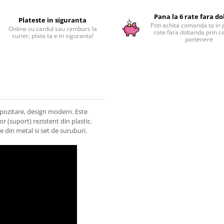
Pana la 6 rate fara d
Plateste in siguranta
Poti achita comanda ta in 
Online cu cardul sau ramburs la
rate fara dobanda prin c
curier, plata ta e in siguranta!
partenere
epozitare, design modern. Este
r (suport) rezistent din plastic.
 din metal si set de suruburi.