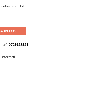
tocului disponibil
A IN COS
jutor?
0725928521
informatii