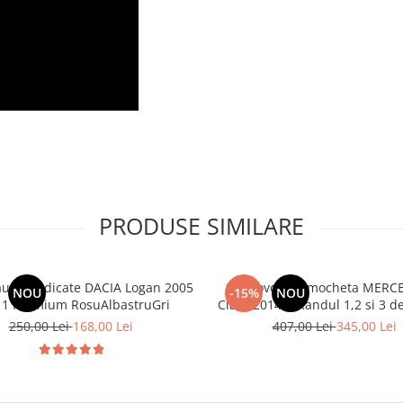
PRODUSE SIMILARE
aune dedicate DACIA Logan 2005
Set Covorase mocheta MERCE
NOU
-15%
NOU
11 Premium RosuAlbastruGri
Class 2014-> Randul 1,2 si
250,00 Lei
168,00 Lei
407,00 Lei
345,00 Lei