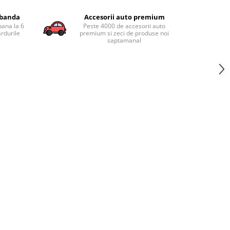
obanda
Accesorii auto premium
pana la 6
Peste 4000 de accesorii auto
ardurile
premium si zeci de produse noi
saptamanal