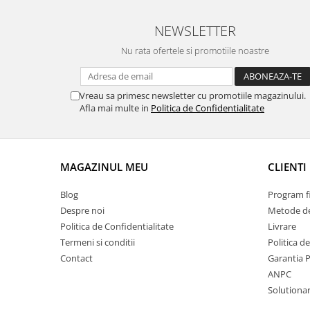
Volkswagen
Aparatori noroi camion
NEWSLETTER
Volvo
Suzuki
Cotiere auto
Citroen
Nu rata ofertele si promotiile noastre
Tesla
Renault
Peugeot
FIAT
Vreau sa primesc newsletter cu promotiile magazinului.
Honda
CHEVROLET
Afla mai multe in
Politica de Confidentialitate
Land Rover
Audi
Porsche
Citroen
Mitsubishi
Hyundai
MAGAZINUL MEU
CLIENTI
Audi
Universal
BMW
Blog
Program fi
MINI
Despre noi
Metode de
Chevrolet
Kia
Politica de Confidentialitate
Livrare
Dacia
Dacia
Termeni si conditii
Politica d
Ford
Ford
Contact
Garantia 
Mercedes
Nissan
ANPC
Nissan
Opel
Solutionare
Skoda
Peugeot