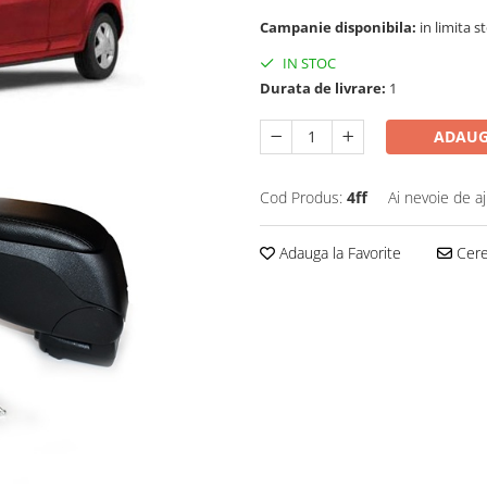
Campanie disponibila:
in limita s
IN STOC
Durata de livrare:
1
ADAUG
Cod Produs:
4ff
Ai nevoie de a
Adauga la Favorite
Cere 