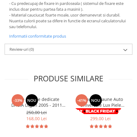
Chevrolet
Stroboscoape
- Cu predecupaj de fixare in pardoseala ( sistemul de fixare este
Audi
Citroen
inclus doar pentru partea fata a masinii ).
Clima stationara AC
BMW
- Material cauciucat foarte moale, usor demanevrat si durabil.
Dacia
Nuanta culorii poate sa difere in functie de ecranul calculatorului
Citroen
Becuri LED Omologate RAR
Daewoo
sau telefonului.
Dacia
Fiat
Invertor De Tensiune
Informatii conformitate produs
Ford
Ford
Lanterne / Lampa lucru
Mazda
Hyundai
Review-uri
(0)
Lumini de zi DRL
Mercedes
Kia
LED BAR
Opel
Mazda
Faruri
Seat
Mercedes
PRODUSE SIMILARE
Skoda
Nissan
Volkswagen
Opel
Aparatori noroi
Peugeot
Huse scaune dedicate
Set huse Scaune Auto
-33%
NOU
-41%
NOU
Renault
Renault
DACIA Logan 2005 - 2011
Universale Lux Piele
Premium RosuAlbastruGri
ecologica Negru/Rosu 9buc
Seat
Volvo
250,00 Lei
508,00 Lei
168,00 Lei
299,00 Lei
Skoda
Universal
Suzuki
KIA
Toyota
Hyundai