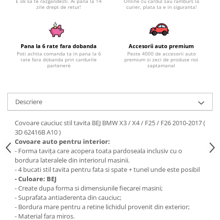
E ok sa te razgandesti. Ai pana la 14
Online cu cardul sau ramburs la
Subaru
OSRAM
zile drept de retur!
curier, plata ta e in siguranta!
Skoda
Suport numar inmatriculare
Smart
D3S
Volvo
Alfa Romeo
Folii auto
D1S
Ornamente auto
Porsche
D2S
Jante Auto PDW
Pana la 6 rate fara dobanda
Accesorii auto premium
Universal
Land Rover
Poti achita comanda ta in pana la 6
Peste 4000 de accesorii auto
Lupe LED- Xenon
Filtre Aer Tuning
rate fara dobanda prin cardurile
premium si zeci de produse noi
Peugeot
partenere
saptamanal
JEEP
D5S
Lavete si prosoape auto
Volvo
Honda
D4S
Nissan
Troliu
Mini
Inchidere centralizata
Descriere
Renault
Mitsubishi
Accesorii Moto & Velo
Becuri Auto
Toyota
Jaguar
Parasolare auto
Covoare cauciuc stil tavita BEJ BMW X3 / X4 / F25 / F26 2010-2017 (
Incarcatoare si suporturi pentru
HYUNDAI
MG
3D 62416B A10 )
telefoane
Oglinzi auto si accesorii
MITSUBISHI
Covoare auto pentru interior:
Dodge
Girofaruri
- Forma tavița care acopera toata pardoseala inclusiv cu o
KIA
Cupra
bordura lateralele din interiorul masinii.
Claxoane Auto
LAND ROVER
Tesla
- 4 bucati stil tavita pentru fata si spate + tunel unde este posibil
- Culoare: BEJ
Honda
Angel Eyes
BYD
- Create dupa forma si dimensiunile fiecarei masini;
Rola ornament cu adeziv
Audi
Priza remorca
- Suprafata antiaderenta din cauciuc;
Subaru
- Bordura mare pentru a retine lichidul provenit din exterior;
BMW
Lampi Numar
- Material fara miros.
Suzuki