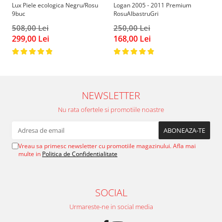
Lux Piele ecologica Negru/Rosu
Logan 2005 - 2011 Premium
V-Cla
Toyota
Seat
9buc
RosuAlbastruGri
sc
Volkswagen
Skoda
508,00 Lei
250,00 Lei
4
Bullbaruri
Volkswagen
299,00 Lei
168,00 Lei
3
Perdelute auto
Dacia Duster
Dacia Sandero
Huse volan
JEEP
Organizatoare auto
BMW
NEWSLETTER
Covorase auto dedicate din
VW
cauciuc
Nu rata ofertele si promotiile noastre
Universale
Citroen
Deflectoare capota
Fiat
Toyota
Mercedes
Vreau sa primesc newsletter cu promotiile magazinului. Afla mai
Skoda
multe in
Politica de Confidentialitate
Audi
Renault
Alfa Romeo
Opel
BMW
SOCIAL
VW
Chevrolet
Mercedes
Urmareste-ne in social media
Dacia
Ford