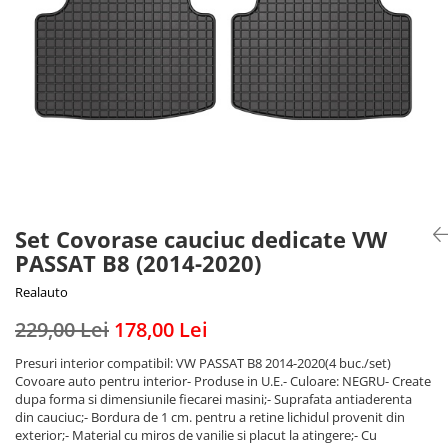
Benzi LED
Iveco
Cupra Ateca
DEOMAXX
Mazda
Jaguar
Carcase chei auto
Pachete revizie
Mercedes
Suzuki
Senzori parcare
KIA
Mitsubishi
Audi
Dacia
Accesorii electrice auto
Nissan
BMW
Audi
Sirocou incalzitor
Opel
Chevrolet
BMW
Kit fibra optica
Peugeot
Citroen
Stergatoare auto
Ventilatoare auto
Renault
Dacia
Truse de scule
Alarme auto
Seat
DAF
Aeroterma auto
Scule si unelte
Set Covorase cauciuc dedicate VW
Skoda
Fiat
Butoane
PASSAT B8 (2014-2020)
Cric
Subaru
Hyundai
Cutii frigorifice
Suzuki
Iveco
Cheder
Realauto
Becuri LED
Toyota
Kia
VULCANIZARE
229,00 Lei
178,00 Lei
Testere si diagnoza auto
Universale
Mercedes
Chingi si corzi ancorare
Presuri interior compatibil: VW PASSAT B8 2014-2020(4 buc./set)
Volkswagen
Opel
Redresor Auto
Covoare auto pentru interior- Produse in U.E.- Culoare: NEGRU- Create
Aditivi
Universale
Peugeot
dupa forma si dimensiunile fiecarei masini;- Suprafata antiaderenta
Xenon
Cheie Roti
din cauciuc;- Bordura de 1 cm. pentru a retine lichidul provenit din
Renault
Protectie portbagaj
PHILIPS
exterior;- Material cu miros de vanilie si placut la atingere;- Cu
Seat
Folie protectie faruri stopuri