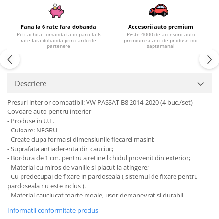
Chevrolet
Stroboscoape
Audi
Citroen
Clima stationara AC
BMW
Dacia
Pana la 6 rate fara dobanda
Accesorii auto premium
Poti achita comanda ta in pana la 6
Peste 4000 de accesorii auto
Citroen
Becuri LED Omologate RAR
Daewoo
rate fara dobanda prin cardurile
premium si zeci de produse noi
partenere
saptamanal
Dacia
Fiat
Invertor De Tensiune
Ford
Ford
Lanterne / Lampa lucru
Mazda
Hyundai
Lumini de zi DRL
Descriere
Mercedes
Kia
LED BAR
Opel
Mazda
Presuri interior compatibil: VW PASSAT B8 2014-2020 (4 buc./set)
Faruri
Covoare auto pentru interior
Seat
Mercedes
- Produse in U.E.
Skoda
Nissan
- Culoare: NEGRU
Volkswagen
- Create dupa forma si dimensiunile fiecarei masini;
Opel
- Suprafata antiaderenta din cauciuc;
Aparatori noroi
Peugeot
- Bordura de 1 cm. pentru a retine lichidul provenit din exterior;
Renault
Renault
- Material cu miros de vanilie si placut la atingere;
- Cu predecupaj de fixare in pardoseala ( sistemul de fixare pentru
Seat
Volvo
pardoseala nu este inclus ).
Skoda
Universal
- Material cauciucat foarte moale, usor demanevrat si durabil.
Suzuki
KIA
Informatii conformitate produs
Toyota
Hyundai