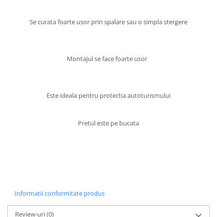
Volkswagen
Aparatori noroi camion
Se curata foarte usor prin spalare sau o simpla stergere
Volvo
Suzuki
Cotiere auto
Citroen
Tesla
Renault
Montajul se face foarte usor
Peugeot
FIAT
Honda
CHEVROLET
Land Rover
Audi
Este ideala pentru protectia autoturismului
Porsche
Citroen
Mitsubishi
Hyundai
Audi
Pretul este pe bucata
Universal
BMW
MINI
Chevrolet
Kia
Dacia
Dacia
Ford
Ford
Mercedes
Nissan
Informatii conformitate produs
Nissan
Opel
Skoda
Peugeot
Review-uri
(0)