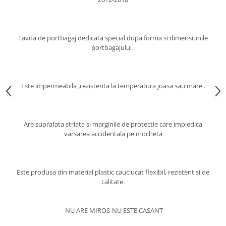
Chevrolet
Stroboscoape
Audi
Citroen
Clima stationara AC
BMW
Dacia
Citroen
Becuri LED Omologate RAR
Tavita de portbagaj dedicata special dupa forma si dimensiunile
Daewoo
portbagajului .
Dacia
Fiat
Invertor De Tensiune
Ford
Ford
Lanterne / Lampa lucru
Mazda
Hyundai
Lumini de zi DRL
Este impermeabila ,rezistenta la temperatura joasa sau mare .
Mercedes
Kia
LED BAR
Opel
Mazda
Faruri
Seat
Mercedes
Are suprafata striata si marginile de protectie care impiedica
Skoda
Nissan
varsarea accidentala pe mocheta
Volkswagen
Opel
Aparatori noroi
Peugeot
Renault
Renault
Este produsa din material plastic cauciucat flexibil, rezistent si de
calitate.
Seat
Volvo
Skoda
Universal
Suzuki
KIA
NU ARE MIROS-NU ESTE CASANT
Toyota
Hyundai