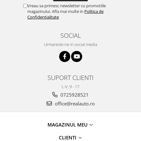
Ford
JEEP
Vreau sa primesc newsletter cu promotiile
Honda
magazinului. Afla mai multe in
Politica de
SUZUKI
Hyundai
Confidentialitate
Peugeot
Iveco
IVECO
Kia
SOCIAL
KIA
Nissan
Urmareste-ne in social media
FIAT
Opel
Hyundai
Peugeot
Nissan
Renault
MITSUBISHI
Seat
SUPORT CLIENTI
Chevrolet
Skoda
L-V: 9 - 17
Citroen
Suzuki
0725928521
SsangYong
Toyota
office@realauto.ro
MAN
Volkswagen
Audi
Jeep
Dacia
Land Rover
MAGAZINUL MEU
Prelate auto
Lexus
CLIENTI
Suporturi biciclete
Man