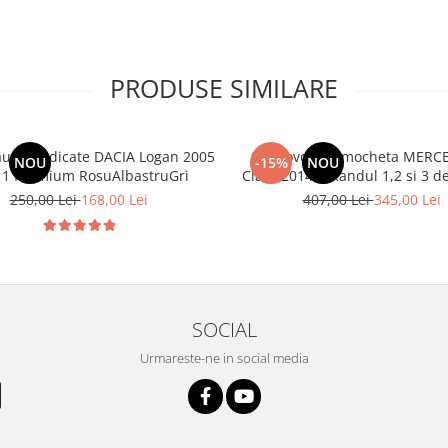
PRODUSE SIMILARE
aune dedicate DACIA Logan 2005
Set Covorase mocheta MERCE
NOU
-15%
NOU
11 Premium RosuAlbastruGri
Class 2014-> Randul 1,2 si
250,00 Lei
168,00 Lei
407,00 Lei
345,00 Lei
SOCIAL
Urmareste-ne in social media