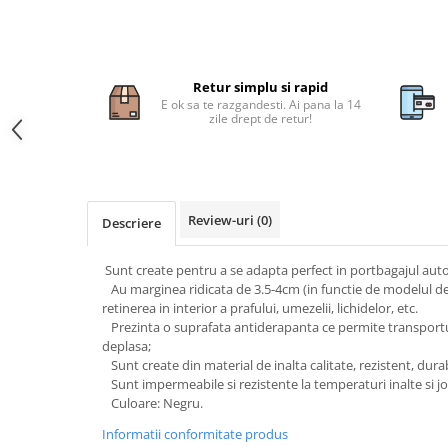
Subaru
OSRAM
Skoda
Suport numar inmatriculare
Smart
D3S
Volvo
Alfa Romeo
Folii auto
D1S
Ornamente auto
Porsche
D2S
Retur simplu si rapid
Jante Auto PDW
Universal
E ok sa te razgandesti. Ai pana la 14
Land Rover
Lupe LED- Xenon
zile drept de retur!
Filtre Aer Tuning
Peugeot
JEEP
D5S
Lavete si prosoape auto
Volvo
Honda
D4S
Nissan
Troliu
Mini
Inchidere centralizata
Renault
Mitsubishi
Accesorii Moto & Velo
Review-uri
(0)
Becuri Auto
Descriere
Toyota
Jaguar
Parasolare auto
Incarcatoare si suporturi pentru
HYUNDAI
MG
Sunt create pentru a se adapta perfect in portbagajul auto
telefoane
Oglinzi auto si accesorii
MITSUBISHI
Au marginea ridicata de 3.5-4cm (in functie de modelul d
Dodge
Girofaruri
retinerea in interior a prafului, umezelii, lichidelor, etc.
KIA
Cupra
Prezinta o suprafata antiderapanta ce permite transportul 
Claxoane Auto
LAND ROVER
Tesla
deplasa;
Honda
Sunt create din material de inalta calitate, rezistent, durabil
Angel Eyes
BYD
Sunt impermeabile si rezistente la temperaturi inalte si jo
Rola ornament cu adeziv
Audi
Priza remorca
Culoare: Negru.
Subaru
BMW
Lampi Numar
Informatii conformitate produs
Suzuki