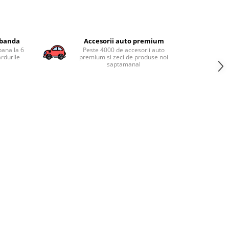
obanda
Accesorii auto premium
pana la 6
Peste 4000 de accesorii auto
ardurile
premium si zeci de produse noi
saptamanal