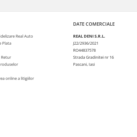
DATE COMERCIALE
delizare Real Auto
REAL DENI S.R.L.
 Plata
J22/2936/2021
RO44837578
e Retur
Strada Gradinitei nr 16
Produselor
Pascani, Iasi
a online a litigiilor