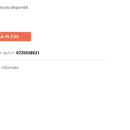
tocului disponibil
A IN COS
e ajutor?
0725928521
informatii