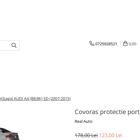
0725928521
0,00
rtbagaj AUDI A4 (B8:8K) SD (2007-2015)
Covoras protectie por
Real Auto
178,00 Lei
123,00 Lei