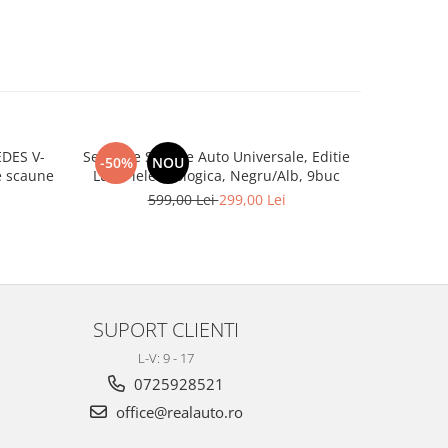
DES V-
Set huse Scaune Auto Universale, Editie
Set co
-50%
NOU
-29%
 3 de scaune
Lux, Piele ecologica, Negru/Alb, 9buc
Tapițeri
ecolog
599,00 Lei
299,00 Lei
4
SUPORT CLIENTI
L-V: 9 - 17
0725928521
office@realauto.ro