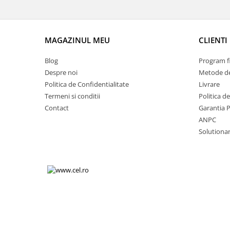
Volkswagen
Aparatori noroi camion
Volvo
Suzuki
Cotiere auto
Citroen
MAGAZINUL MEU
CLIENTI
Tesla
Renault
Blog
Program fi
Peugeot
FIAT
Despre noi
Metode de
Honda
CHEVROLET
Politica de Confidentialitate
Livrare
Land Rover
Audi
Termeni si conditii
Politica d
Porsche
Citroen
Contact
Garantia 
Mitsubishi
Hyundai
ANPC
Audi
Solutionare
Universal
BMW
MINI
Chevrolet
Kia
Dacia
Dacia
Ford
Ford
Mercedes
Nissan
Nissan
Opel
Skoda
Peugeot