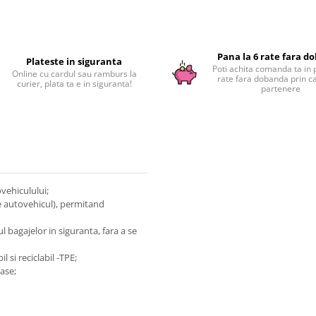
Pana la 6 rate fara d
Plateste in siguranta
Poti achita comanda ta in 
Online cu cardul sau ramburs la
rate fara dobanda prin c
curier, plata ta e in siguranta!
partenere
vehiculului;
e autovehicul), permitand
bagajelor in siguranta, fara a se
 si reciclabil -TPE;
ase;