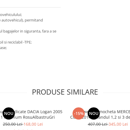
ovehiculului;
e autovehicul), permitand
bagajelor in siguranta, fara a se
 si reciclabil -TPE;
ase;
PRODUSE SIMILARE
aune dedicate DACIA Logan 2005
Set Covorase mocheta MERCE
NOU
-15%
NOU
11 Premium RosuAlbastruGri
Class 2014-> Randul 1,2 si
250,00 Lei
168,00 Lei
407,00 Lei
345,00 Lei