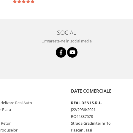
SOCIAL
Urmareste-ne in social media
DATE COMERCIALE
delizare Real Auto
REAL DENI S.R.L.
 Plata
J22/2936/2021
RO44837578
e Retur
Strada Gradinitei nr 16
Produselor
Pascani, Iasi