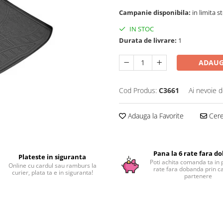
Campanie disponibila:
in limita s
IN STOC
Durata de livrare:
1
ADAUG
Cod Produs:
C3661
Ai nevoie d
Adauga la Favorite
Cere 
Pana la 6 rate fara d
Plateste in siguranta
Poti achita comanda ta in 
Online cu cardul sau ramburs la
rate fara dobanda prin c
curier, plata ta e in siguranta!
partenere