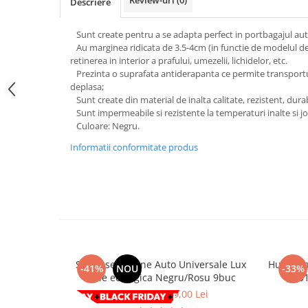
Review-uri
(0)
Descriere
Subaru
OSRAM
Skoda
Suport numar inmatriculare
Smart
D3S
Volvo
Sunt create pentru a se adapta perfect in portbagajul aut
Alfa Romeo
Folii auto
D1S
Au marginea ridicata de 3.5-4cm (in functie de modelul d
Ornamente auto
Porsche
D2S
retinerea in interior a prafului, umezelii, lichidelor, etc.
Jante Auto PDW
Universal
Prezinta o suprafata antiderapanta ce permite transportul 
Land Rover
Lupe LED- Xenon
Filtre Aer Tuning
deplasa;
Peugeot
JEEP
D5S
Sunt create din material de inalta calitate, rezistent, durabil
Lavete si prosoape auto
Volvo
Honda
Sunt impermeabile si rezistente la temperaturi inalte si jo
D4S
Nissan
Culoare: Negru.
Troliu
Mini
Inchidere centralizata
Renault
Mitsubishi
Informatii conformitate produs
Accesorii Moto & Velo
Becuri Auto
Toyota
Jaguar
Parasolare auto
Incarcatoare si suporturi pentru
HYUNDAI
MG
telefoane
Oglinzi auto si accesorii
MITSUBISHI
Dodge
Girofaruri
KIA
Cupra
Claxoane Auto
LAND ROVER
Tesla
Honda
Angel Eyes
BYD
Set huse Scaune Auto Universale Lux
Huse sc
-41%
NOU
-33%
Rola ornament cu adeziv
Audi
Priza remorca
Piele ecologica Negru/Rosu 9buc
- 20
Subaru
BMW
508,00 Lei
299,00 Lei
Lampi Numar
Suzuki