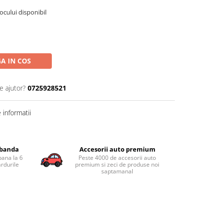
tocului disponibil
A IN COS
e ajutor?
0725928521
informatii
obanda
Accesorii auto premium
pana la 6
Peste 4000 de accesorii auto
ardurile
premium si zeci de produse noi
saptamanal