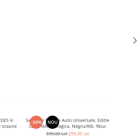
DES V-
Set huse Scaune Auto Universale, Editie
Set co
-50%
NOU
-29%
 3 de scaune
Lux, Piele ecologica, Negru/Alb, 9buc
Tapițeri
ecolog
599,00 Lei
299,00 Lei
4