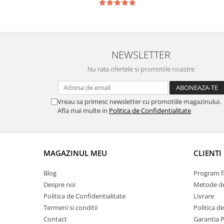
Chevrolet
Stroboscoape
Audi
Citroen
Clima stationara AC
BMW
Dacia
Citroen
Becuri LED Omologate RAR
Daewoo
Dacia
Fiat
Invertor De Tensiune
NEWSLETTER
Ford
Ford
Lanterne / Lampa lucru
Nu rata ofertele si promotiile noastre
Mazda
Hyundai
Lumini de zi DRL
Mercedes
Kia
LED BAR
Opel
Vreau sa primesc newsletter cu promotiile magazinului.
Mazda
Afla mai multe in
Politica de Confidentialitate
Faruri
Seat
Mercedes
Skoda
Nissan
Volkswagen
Opel
MAGAZINUL MEU
CLIENTI
Aparatori noroi
Peugeot
Renault
Renault
Blog
Program fi
Seat
Volvo
Despre noi
Metode de
Skoda
Universal
Politica de Confidentialitate
Livrare
Termeni si conditii
Politica d
Suzuki
KIA
Contact
Garantia 
Toyota
Hyundai