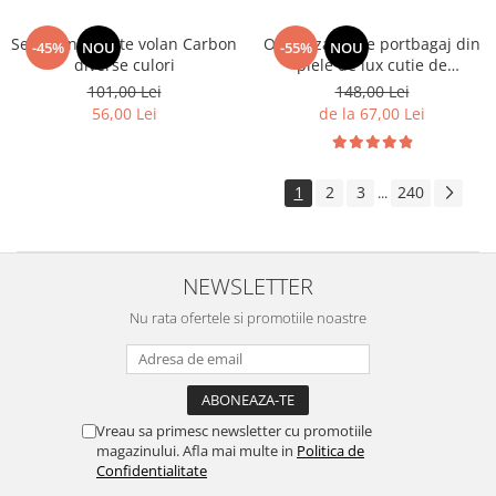
Volkswagen
Aparatori noroi camion
Set 2 ornamente volan Carbon
Organizator de portbagaj din
-45%
NOU
-55%
NOU
Volvo
Suzuki
diverse culori
piele de lux cutie de
Cotiere auto
Citroen
depozitare pliabilă
101,00 Lei
148,00 Lei
Tesla
56,00 Lei
de la 67,00 Lei
Renault
Peugeot
FIAT
Honda
CHEVROLET
1
2
3
240
...
Land Rover
Audi
Porsche
Citroen
Mitsubishi
Hyundai
NEWSLETTER
Audi
Universal
BMW
MINI
Nu rata ofertele si promotiile noastre
Chevrolet
Kia
Dacia
Dacia
Ford
Ford
Mercedes
Nissan
Vreau sa primesc newsletter cu promotiile
magazinului. Afla mai multe in
Politica de
Nissan
Opel
Confidentialitate
Skoda
Peugeot