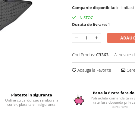
Campanie disponibila:
in limita s
IN STOC
Durata de livrare:
1
ADAUG
Cod Produs:
C3363
Ai nevoie d
Adauga la Favorite
Cere 
Pana la 6 rate fara d
Plateste in siguranta
Poti achita comanda ta in 
Online cu cardul sau ramburs la
rate fara dobanda prin c
curier, plata ta e in siguranta!
partenere