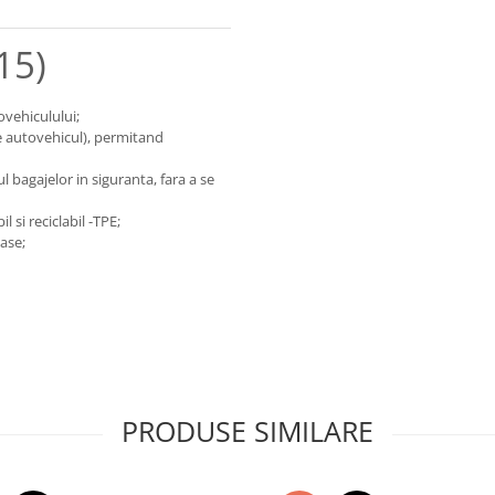
15)
ovehiculului;
e autovehicul), permitand
bagajelor in siguranta, fara a se
 si reciclabil -TPE;
ase;
PRODUSE SIMILARE