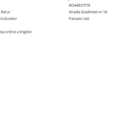
RO44837578
e Retur
Strada Gradinitei nr 16
Produselor
Pascani, Iasi
a online a litigiilor