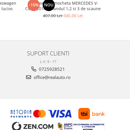
Set Covorase mocheta MERCEDES V-
Set huse S
-15%
NOU
-50%
 2010) negru lucios
Class 2014-> Randul 1,2 si 3 de scaune
Lux, Piel
407,00 Lei
345,00 Lei
5
SUPORT CLIENTI
L-V: 9 - 17
0725928521
office@realauto.ro