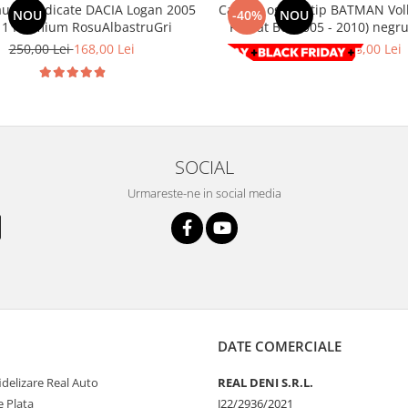
aune dedicate DACIA Logan 2005
Capace oglinzi tip BATMAN Volkswagen
NOU
-40%
NOU
11 Premium RosuAlbastruGri
Passat B6 (2005 -
250,00 Lei
168,00 Lei
229,00 Lei
138,00 Lei
SOCIAL
Urmareste-ne in social media
DATE COMERCIALE
delizare Real Auto
REAL DENI S.R.L.
 Plata
J22/2936/2021