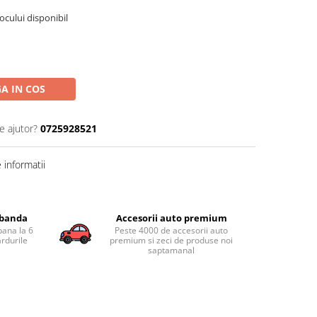
tocului disponibil
A IN COS
e ajutor?
0725928521
informatii
obanda
Accesorii auto premium
pana la 6
Peste 4000 de accesorii auto
ardurile
premium si zeci de produse noi
saptamanal