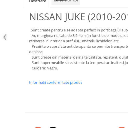
Review-uri
(0)
Descriere
Subaru
OSRAM
Skoda
Suport numar inmatriculare
Smart
D3S
NISSAN JUKE (2010-20
Volvo
Alfa Romeo
Folii auto
D1S
Ornamente auto
Porsche
D2S
Jante Auto PDW
Universal
Sunt create pentru a se adapta perfect in portbagajul aut
Land Rover
Lupe LED- Xenon
Filtre Aer Tuning
Au marginea ridicata de 3.5-4cm (in functie de modelul d
Peugeot
JEEP
D5S
retinerea in interior a prafului, umezelii, lichidelor, etc.
Lavete si prosoape auto
Volvo
Honda
Prezinta o suprafata antiderapanta ce permite transportul 
D4S
deplasa;
Nissan
Troliu
Mini
Inchidere centralizata
Sunt create din material de inalta calitate, rezistent, durabil
Renault
Mitsubishi
Accesorii Moto & Velo
Sunt impermeabile si rezistente la temperaturi inalte si jo
Becuri Auto
Toyota
Culoare: Negru.
Jaguar
Parasolare auto
Incarcatoare si suporturi pentru
HYUNDAI
MG
telefoane
Oglinzi auto si accesorii
MITSUBISHI
Informatii conformitate produs
Dodge
Girofaruri
KIA
Cupra
Claxoane Auto
LAND ROVER
Tesla
Honda
Angel Eyes
BYD
Rola ornament cu adeziv
Audi
Priza remorca
Subaru
BMW
Lampi Numar
Suzuki