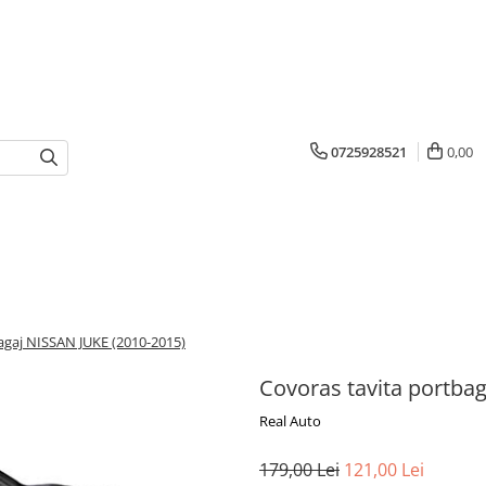
0725928521
0,00
agaj NISSAN JUKE (2010-2015)
Covoras tavita portba
Real Auto
179,00 Lei
121,00 Lei