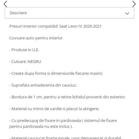
Chevrolet
Stroboscoape
Audi
Citroen
Descriere
Clima stationara AC
BMW
Dacia
Citroen
Becuri LED Omologate RAR
Daewoo
Presuri interior compatibil: Seat Leon IV 2020-2021
Dacia
Fiat
Invertor De Tensiune
Covoare auto pentru interior
Ford
Ford
Lanterne / Lampa lucru
Mazda
Hyundai
- Produse in U.E.
Lumini de zi DRL
Mercedes
Kia
LED BAR
- Culoare: NEGRU
Opel
Mazda
Faruri
Seat
Mercedes
- Create dupa forma si dimensiunile fiecarei masini;
Skoda
Nissan
- Suprafata antiaderenta din cauciuc;
Volkswagen
Opel
Aparatori noroi
- Bordura de 1 cm. pentru a retine lichidul provenit din exterior;
Peugeot
Renault
Renault
- Material cu miros de vanilie si placut la atingere;
Seat
Volvo
- Cu predecupaj de fixare in pardoseala ( sistemul de fixare
Skoda
Universal
pentru pardoseala nu este inclus ).
Suzuki
KIA
Toyota
Hyundai
- Material cauciucat foarte moale, usor demanevrat si durabil.