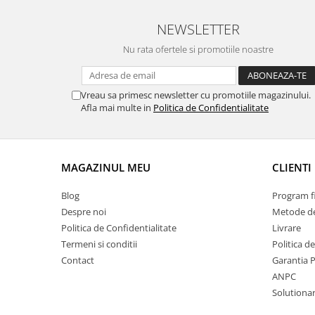
Volkswagen
Aparatori noroi camion
NEWSLETTER
Volvo
Suzuki
Nu rata ofertele si promotiile noastre
Cotiere auto
Citroen
Tesla
Renault
Peugeot
FIAT
Vreau sa primesc newsletter cu promotiile magazinului.
Honda
Afla mai multe in
Politica de Confidentialitate
CHEVROLET
Land Rover
Audi
Porsche
Citroen
Mitsubishi
Hyundai
MAGAZINUL MEU
CLIENTI
Audi
Universal
Blog
Program fi
BMW
MINI
Despre noi
Metode de
Chevrolet
Kia
Politica de Confidentialitate
Livrare
Dacia
Dacia
Termeni si conditii
Politica d
Ford
Ford
Contact
Garantia 
Mercedes
Nissan
ANPC
Nissan
Opel
Solutionare
Skoda
Peugeot