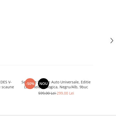
DES V-
Set huse Scaune Auto Universale, Editie
Covoras por
-50%
NOU
-28%
 3 de scaune
Lux, Piele ecologica, Negru/Alb, 9buc
599,00 Lei
299,00 Lei
1