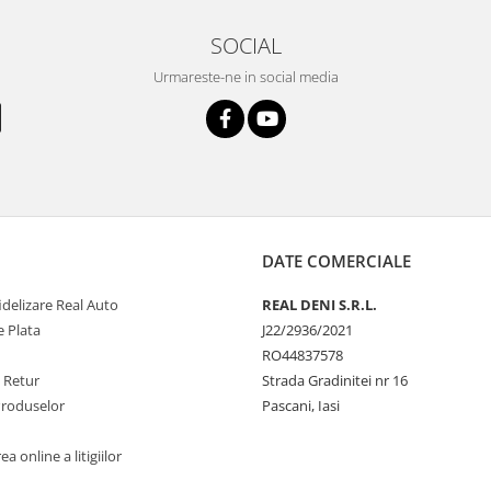
SOCIAL
Urmareste-ne in social media
DATE COMERCIALE
delizare Real Auto
REAL DENI S.R.L.
 Plata
J22/2936/2021
RO44837578
e Retur
Strada Gradinitei nr 16
Produselor
Pascani, Iasi
a online a litigiilor