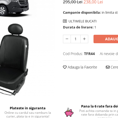
295,00 Lei
238,00 Lei
Campanie disponibila:
in limita s
ULTIMELE BUCATI
Durata de livrare:
1
ADAUG
Cod Produs:
TFR44
Ai nevoie d
Adauga la Favorite
Cere 
Pana la 6 rate fara d
Plateste in siguranta
Poti achita comanda ta in 
Online cu cardul sau ramburs la
rate fara dobanda prin c
curier, plata ta e in siguranta!