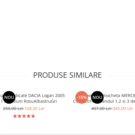
PRODUSE SIMILARE
aune dedicate DACIA Logan 2005
Set Covorase mocheta MERCE
NOU
-15%
NOU
11 Premium RosuAlbastruGri
Class 2014-> Randul 1,2 si
250,00 Lei
168,00 Lei
407,00 Lei
345,00 Lei