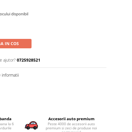
tocului disponibil
A IN COS
e ajutor?
0725928521
informatii
obanda
Accesorii auto premium
pana la 6
Peste 4000 de accesorii auto
ardurile
premium si zeci de produse noi