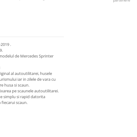
partenere
-2019 .
9.
t modelul de Mercedes Sprinter
i
ginal al autoutilitarei, husele
urismului iar in zilele de vara cu
re husa si scaun.
xarea pe scaunele autoutilitarei.
 simplu si rapid datorita
 fiecarui scaun.