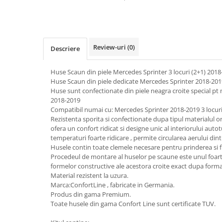
Subaru
OSRAM
Skoda
Suport numar inmatriculare
Smart
D3S
Volvo
Alfa Romeo
Folii auto
D1S
Ornamente auto
Porsche
D2S
Jante Auto PDW
Review-uri
(0)
Descriere
Universal
Land Rover
Lupe LED- Xenon
Filtre Aer Tuning
Peugeot
JEEP
D5S
Huse Scaun din piele Mercedes Sprinter 3 locuri (2+1) 2018
Lavete si prosoape auto
Volvo
Honda
Huse Scaun din piele dedicate Mercedes Sprinter 2018-201
D4S
Nissan
Huse sunt confectionate din piele neagra croite special p
Troliu
Mini
Inchidere centralizata
2018-2019
Renault
Mitsubishi
Accesorii Moto & Velo
Compatibil numai cu: Mercedes Sprinter 2018-2019 3 locur
Becuri Auto
Toyota
Jaguar
Rezistenta sporita si confectionate dupa tipul materialul ori
Parasolare auto
Incarcatoare si suporturi pentru
ofera un confort ridicat si designe unic al interiorului autot
HYUNDAI
MG
telefoane
Oglinzi auto si accesorii
temperaturi foarte ridicare , permite circularea aerului dint
MITSUBISHI
Dodge
Husele contin toate clemele necesare pentru prinderea si fi
Girofaruri
KIA
Procedeul de montare al huselor pe scaune este unul foarte
Cupra
Claxoane Auto
formelor constructive ale acestora croite exact dupa forma
LAND ROVER
Tesla
Material rezistent la uzura.
Honda
Angel Eyes
BYD
Marca:ConfortLine , fabricate in Germania.
Rola ornament cu adeziv
Produs din gama Premium.
Audi
Priza remorca
Toate husele din gama Confort Line sunt certificate TUV.
Subaru
BMW
Lampi Numar
Suzuki