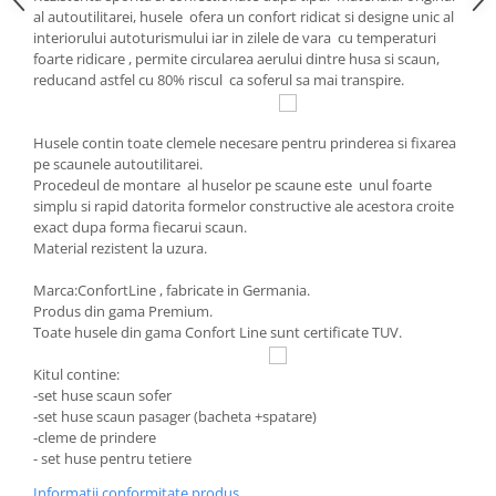
Chevrolet
Stroboscoape
al autoutilitarei, husele ofera un confort ridicat si designe unic al
Audi
Citroen
interiorului autoturismului iar in zilele de vara cu temperaturi
Clima stationara AC
BMW
Dacia
foarte ridicare , permite circularea aerului dintre husa si scaun,
reducand astfel cu 80% riscul ca soferul sa mai transpire.
Citroen
Becuri LED Omologate RAR
Daewoo
Dacia
Fiat
Invertor De Tensiune
Ford
Husele contin toate clemele necesare pentru prinderea si fixarea
Ford
Lanterne / Lampa lucru
pe scaunele autoutilitarei.
Mazda
Hyundai
Lumini de zi DRL
Procedeul de montare al huselor pe scaune este unul foarte
Mercedes
Kia
simplu si rapid datorita formelor constructive ale acestora croite
LED BAR
Opel
exact dupa forma fiecarui scaun.
Mazda
Material rezistent la uzura.
Faruri
Seat
Mercedes
Skoda
Nissan
Marca:ConfortLine , fabricate in Germania.
Volkswagen
Produs din gama Premium.
Opel
Toate husele din gama Confort Line sunt certificate TUV.
Aparatori noroi
Peugeot
Renault
Renault
Kitul contine:
-set huse scaun sofer
Seat
Volvo
-set huse scaun pasager (bacheta +spatare)
Skoda
Universal
-cleme de prindere
- set huse pentru tetiere
Suzuki
KIA
Toyota
Hyundai
Informatii conformitate produs