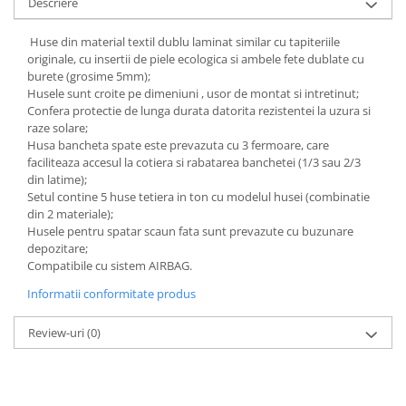
Chevrolet
Descriere
Stroboscoape
Audi
Citroen
Clima stationara AC
Huse din material textil dublu laminat similar cu tapiteriile
BMW
Dacia
originale, cu insertii de piele ecologica si ambele fete dublate cu
Citroen
Becuri LED Omologate RAR
Daewoo
burete (grosime 5mm);
Dacia
Husele sunt croite pe dimeniuni , usor de montat si intretinut;
Fiat
Invertor De Tensiune
Confera protectie de lunga durata datorita rezistentei la uzura si
Ford
Ford
Lanterne / Lampa lucru
raze solare;
Mazda
Hyundai
Husa bancheta spate este prevazuta cu 3 fermoare, care
Lumini de zi DRL
Mercedes
faciliteaza accesul la cotiera si rabatarea banchetei (1/3 sau 2/3
Kia
LED BAR
din latime);
Opel
Mazda
Setul contine 5 huse tetiera in ton cu modelul husei (combinatie
Faruri
Seat
Mercedes
din 2 materiale);
Skoda
Husele pentru spatar scaun fata sunt prevazute cu buzunare
Nissan
depozitare;
Volkswagen
Opel
Compatibile cu sistem AIRBAG.
Aparatori noroi
Peugeot
Informatii conformitate produs
Renault
Renault
Seat
Volvo
Review-uri
(0)
Skoda
Universal
Suzuki
KIA
Toyota
Hyundai