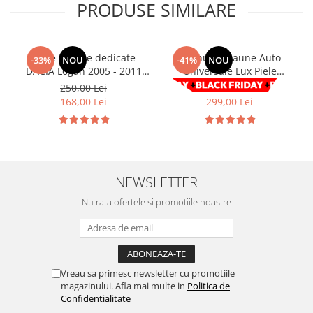
PRODUSE SIMILARE
Volkswagen
Aparatori noroi camion
Volvo
Suzuki
Cotiere auto
Citroen
Huse scaune dedicate
Set huse Scaune Auto
-33%
NOU
-41%
NOU
Tesla
DACIA Logan 2005 - 2011
Universale Lux Piele
Renault
Premium RosuAlbastruGri
ecologica Negru/Rosu 9buc
Peugeot
250,00 Lei
508,00 Lei
FIAT
168,00 Lei
299,00 Lei
Honda
CHEVROLET
Land Rover
Audi
Porsche
Citroen
Mitsubishi
Hyundai
Audi
NEWSLETTER
Universal
BMW
MINI
Nu rata ofertele si promotiile noastre
Chevrolet
Kia
Dacia
Dacia
Ford
Ford
Mercedes
Nissan
Vreau sa primesc newsletter cu promotiile
magazinului. Afla mai multe in
Politica de
Nissan
Opel
Confidentialitate
Skoda
Peugeot