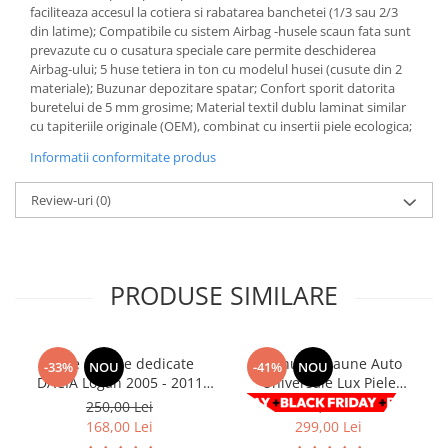
Chevrolet
Stroboscoape
faciliteaza accesul la cotiera si rabatarea banchetei (1/3 sau 2/3
Audi
Citroen
din latime); Compatibile cu sistem Airbag -husele scaun fata sunt
Clima stationara AC
BMW
prevazute cu o cusatura speciale care permite deschiderea
Dacia
Airbag-ului; 5 huse tetiera in ton cu modelul husei (cusute din 2
Citroen
Becuri LED Omologate RAR
Daewoo
materiale); Buzunar depozitare spatar; Confort sporit datorita
Dacia
Fiat
Invertor De Tensiune
buretelui de 5 mm grosime; Material textil dublu laminat similar
Ford
cu tapiteriile originale (OEM), combinat cu insertii piele ecologica;
Ford
Lanterne / Lampa lucru
Mazda
Hyundai
Informatii conformitate produs
Lumini de zi DRL
Mercedes
Kia
LED BAR
Review-uri
(0)
Opel
Mazda
Faruri
Seat
Mercedes
Skoda
Nissan
Volkswagen
Opel
PRODUSE SIMILARE
Aparatori noroi
Peugeot
Renault
Renault
Huse scaune dedicate
Set huse Scaune Auto
Seat
Volvo
-33%
NOU
-41%
NOU
DACIA Logan 2005 - 2011
Universale Lux Piele
Skoda
Universal
Premium RosuAlbastruGri
ecologica Negru/Rosu 9buc
250,00 Lei
508,00 Lei
Suzuki
KIA
168,00 Lei
299,00 Lei
Toyota
Hyundai