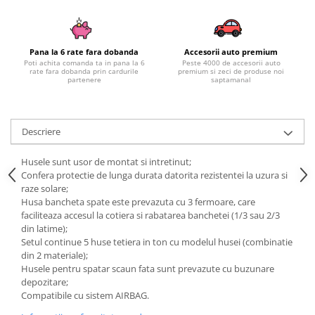
Subaru
OSRAM
Skoda
Suport numar inmatriculare
Smart
D3S
Volvo
Alfa Romeo
Folii auto
D1S
Ornamente auto
Pana la 6 rate fara dobanda
Accesorii auto premium
Porsche
D2S
Poti achita comanda ta in pana la 6
Peste 4000 de accesorii auto
Jante Auto PDW
rate fara dobanda prin cardurile
premium si zeci de produse noi
Universal
Land Rover
Lupe LED- Xenon
partenere
saptamanal
Filtre Aer Tuning
Peugeot
JEEP
D5S
Lavete si prosoape auto
Volvo
Honda
D4S
Nissan
Troliu
Descriere
Mini
Inchidere centralizata
Renault
Mitsubishi
Accesorii Moto & Velo
Becuri Auto
Husele sunt usor de montat si intretinut;
Toyota
Jaguar
Parasolare auto
Confera protectie de lunga durata datorita rezistentei la uzura si
Incarcatoare si suporturi pentru
HYUNDAI
MG
raze solare;
telefoane
Oglinzi auto si accesorii
Husa bancheta spate este prevazuta cu 3 fermoare, care
MITSUBISHI
Dodge
Girofaruri
faciliteaza accesul la cotiera si rabatarea banchetei (1/3 sau 2/3
KIA
Cupra
din latime);
Claxoane Auto
LAND ROVER
Setul continue 5 huse tetiera in ton cu modelul husei (combinatie
Tesla
din 2 materiale);
Honda
Angel Eyes
BYD
Husele pentru spatar scaun fata sunt prevazute cu buzunare
Rola ornament cu adeziv
Audi
Priza remorca
depozitare;
Subaru
Compatibile cu sistem AIRBAG.
BMW
Lampi Numar
Suzuki