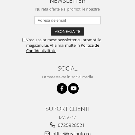
NEWSLETTER
Volkswagen
Aparatori noroi camion
Nu rata ofertele si promotiile noastre
Volvo
Suzuki
Cotiere auto
Citroen
Tesla
Renault
Peugeot
FIAT
Vreau sa primesc newsletter cu promotiile
Honda
magazinului. Afla mai multe in
Politica de
CHEVROLET
Confidentialitate
Land Rover
Audi
Porsche
Citroen
SOCIAL
Mitsubishi
Hyundai
Audi
Urmareste-ne in social media
Universal
BMW
MINI
Chevrolet
Kia
Dacia
Dacia
SUPORT CLIENTI
Ford
Ford
Mercedes
Nissan
L-V: 9 - 17
Nissan
0725928521
Opel
Skoda
Peugeot
office@realauto.ro