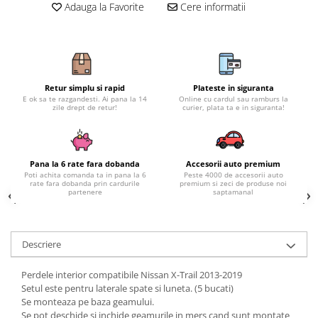
Subaru
OSRAM
Adauga la Favorite
Cere informatii
Skoda
Suport numar inmatriculare
Smart
D3S
Volvo
Alfa Romeo
Folii auto
D1S
Ornamente auto
Porsche
D2S
Jante Auto PDW
Universal
Land Rover
Lupe LED- Xenon
Filtre Aer Tuning
Retur simplu si rapid
Plateste in siguranta
Peugeot
JEEP
D5S
E ok sa te razgandesti. Ai pana la 14
Online cu cardul sau ramburs la
Lavete si prosoape auto
zile drept de retur!
curier, plata ta e in siguranta!
Volvo
Honda
D4S
Nissan
Troliu
Mini
Inchidere centralizata
Renault
Mitsubishi
Accesorii Moto & Velo
Becuri Auto
Pana la 6 rate fara dobanda
Accesorii auto premium
Toyota
Jaguar
Parasolare auto
Poti achita comanda ta in pana la 6
Peste 4000 de accesorii auto
Incarcatoare si suporturi pentru
rate fara dobanda prin cardurile
premium si zeci de produse noi
HYUNDAI
MG
partenere
saptamanal
telefoane
Oglinzi auto si accesorii
MITSUBISHI
Dodge
Girofaruri
KIA
Cupra
Claxoane Auto
LAND ROVER
Tesla
Descriere
Honda
Angel Eyes
BYD
Perdele interior compatibile Nissan X-Trail 2013-2019
Rola ornament cu adeziv
Audi
Priza remorca
Setul este pentru laterale spate si luneta. (5 bucati)
Subaru
BMW
Se monteaza pe baza geamului.
Lampi Numar
Suzuki
Se pot deschide si inchide geamurile in mers cand sunt montate