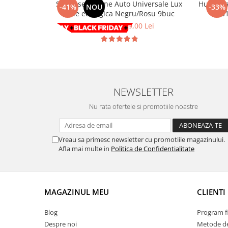
Set huse Scaune Auto Universale Lux
Huse sc
-41%
NOU
-33%
Volkswagen
Aparatori noroi camion
Piele ecologica Negru/Rosu 9buc
- 20
Volvo
Suzuki
508,00 Lei
299,00 Lei
Cotiere auto
Citroen
Tesla
Renault
Peugeot
FIAT
Honda
CHEVROLET
NEWSLETTER
Land Rover
Audi
Porsche
Citroen
Nu rata ofertele si promotiile noastre
Mitsubishi
Hyundai
Audi
Universal
Vreau sa primesc newsletter cu promotiile magazinului.
BMW
MINI
Afla mai multe in
Politica de Confidentialitate
Chevrolet
Kia
Dacia
Dacia
Ford
Ford
MAGAZINUL MEU
CLIENTI
Mercedes
Nissan
Nissan
Opel
Blog
Program fi
Skoda
Despre noi
Metode de
Peugeot