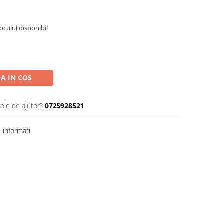
tocului disponibil
A IN COS
voie de ajutor?
0725928521
informatii