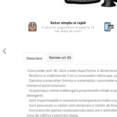
Subaru
OSRAM
Skoda
Suport numar inmatriculare
Smart
D3S
Volvo
Alfa Romeo
Folii auto
D1S
Ornamente auto
Porsche
D2S
Retur simplu si rapid
Jante Auto PDW
Universal
E ok sa te razgandesti. Ai pana la 14
Land Rover
Lupe LED- Xenon
zile drept de retur!
Filtre Aer Tuning
Peugeot
JEEP
D5S
Lavete si prosoape auto
Volvo
Honda
D4S
Nissan
Troliu
Mini
Inchidere centralizata
Renault
Mitsubishi
Accesorii Moto & Velo
Review-uri
(0)
Becuri Auto
Descriere
Toyota
Jaguar
Parasolare auto
Incarcatoare si suporturi pentru
HYUNDAI
MG
Covorasele sunt 3D. Sunt create dupa forma si dimensiune
telefoane
Oglinzi auto si accesorii
MITSUBISHI
Bordura cu inaltimea de 3 cm a covoraselor retine apa, zapa
Dodge
Girofaruri
Datorita compozitiei chimice a materialului, covorasele n
KIA
Cupra
interiorul autoturismului.
Claxoane Auto
LAND ROVER
Tesla
Isi pastreaza vreme indelungata proprietatile initiale si po
Honda
detergenti.
Angel Eyes
BYD
Sunt impermeabile si rezistente la temperaturi inalte si jo
Rola ornament cu adeziv
Audi
Priza remorca
Sunt prevazute cu sistem anti-alunecare si sistem de fixa
Subaru
BMW
Covorasul din partea conducatorului auto are o extindere
Lampi Numar
zona de odihna a piciorului stang.
Suzuki