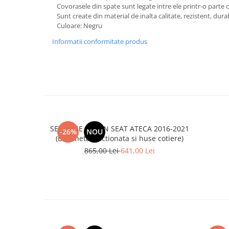
Chevrolet
Stroboscoape
Covorasele din spate sunt legate intre ele printr-o parte c
Audi
Citroen
Sunt create din material de inalta calitate, rezistent, durabil
Clima stationara AC
BMW
Culoare: Negru
Dacia
Citroen
Becuri LED Omologate RAR
Daewoo
Informatii conformitate produs
Dacia
Fiat
Invertor De Tensiune
Ford
Ford
Lanterne / Lampa lucru
Mazda
Hyundai
Lumini de zi DRL
Mercedes
Kia
LED BAR
Opel
Mazda
Faruri
Seat
Mercedes
SET HUSE SCAUN SEAT ATECA 2016-2021
Skoda
-26%
NOU
Nissan
(Bancheta fractionata si huse cotiere)
Volkswagen
Opel
865,00 Lei
641,00 Lei
Aparatori noroi
Peugeot
Renault
Renault
Seat
Volvo
Skoda
Universal
Suzuki
KIA
Toyota
Hyundai