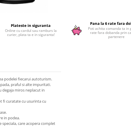
Pana la 6 rate fara d
Plateste in siguranta
Poti achita comanda ta in 
Online cu cardul sau ramburs la
rate fara dobanda prin c
curier, plata ta e in siguranta!
partenere
a podelei fiecarui autoturism.
da, praful si alte impuritati.
u degaja miros neplacut in
t fi curatate cu usurinta cu
ase.
re in podea.
 speciala, care acopera complet