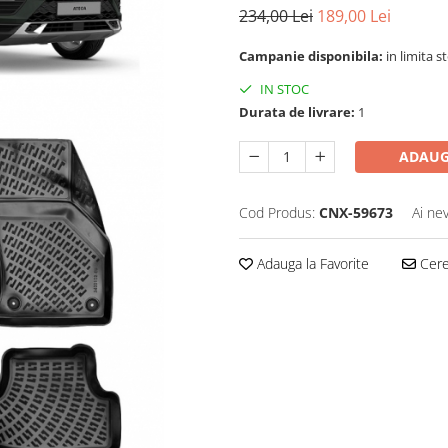
234,00 Lei
189,00 Lei
Campanie disponibila:
in limita s
IN STOC
Durata de livrare:
1
ADAUG
Cod Produs:
CNX-59673
Ai ne
Adauga la Favorite
Cere 