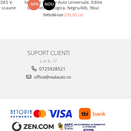
DES V-
Set huse Scaune Auto Universale, Editie
Covoras por
-50%
NOU
-28%
 3 de scaune
Lux, Piele ecologica, Negru/Alb, 9buc
599,00 Lei
299,00 Lei
1
SUPORT CLIENTI
L-V: 9 - 17
0725928521
office@realauto.ro