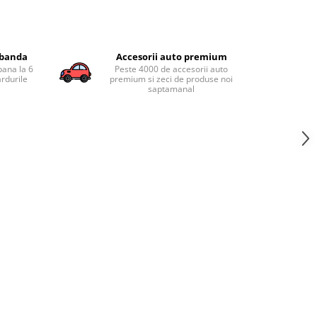
obanda
Accesorii auto premium
pana la 6
Peste 4000 de accesorii auto
ardurile
premium si zeci de produse noi
saptamanal