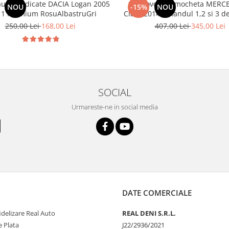
aune dedicate DACIA Logan 2005
Set Covorase mocheta MERCE
NOU
-15%
NOU
11 Premium RosuAlbastruGri
Class 2014-> Randul 1,2 si
250,00 Lei
168,00 Lei
407,00 Lei
345,00 Lei
SOCIAL
Urmareste-ne in social media
DATE COMERCIALE
delizare Real Auto
REAL DENI S.R.L.
 Plata
J22/2936/2021