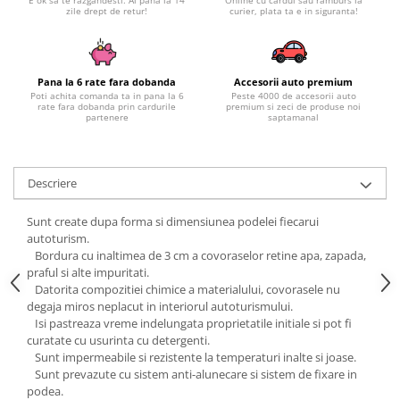
Subaru
OSRAM
zile drept de retur!
curier, plata ta e in siguranta!
Skoda
Suport numar inmatriculare
Smart
D3S
Volvo
Alfa Romeo
Folii auto
D1S
Ornamente auto
Porsche
D2S
Jante Auto PDW
Pana la 6 rate fara dobanda
Accesorii auto premium
Universal
Poti achita comanda ta in pana la 6
Peste 4000 de accesorii auto
Land Rover
Lupe LED- Xenon
rate fara dobanda prin cardurile
premium si zeci de produse noi
Filtre Aer Tuning
Peugeot
partenere
saptamanal
JEEP
D5S
Lavete si prosoape auto
Volvo
Honda
D4S
Nissan
Troliu
Mini
Inchidere centralizata
Descriere
Renault
Mitsubishi
Accesorii Moto & Velo
Becuri Auto
Toyota
Jaguar
Parasolare auto
Sunt create dupa forma si dimensiunea podelei fiecarui
Incarcatoare si suporturi pentru
HYUNDAI
MG
autoturism.
telefoane
Oglinzi auto si accesorii
Bordura cu inaltimea de 3 cm a covoraselor retine apa, zapada,
MITSUBISHI
Dodge
Girofaruri
praful si alte impuritati.
KIA
Cupra
Datorita compozitiei chimice a materialului, covorasele nu
Claxoane Auto
LAND ROVER
degaja miros neplacut in interiorul autoturismului.
Tesla
Isi pastreaza vreme indelungata proprietatile initiale si pot fi
Honda
Angel Eyes
BYD
curatate cu usurinta cu detergenti.
Rola ornament cu adeziv
Audi
Priza remorca
Sunt impermeabile si rezistente la temperaturi inalte si joase.
Subaru
Sunt prevazute cu sistem anti-alunecare si sistem de fixare in
BMW
Lampi Numar
podea.
Suzuki