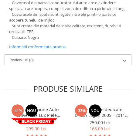
Chevrolet
Covorasul din partea conducatorului auto are o extindere
Stroboscoape
Audi
Citroen
speciala, care acopera complet zona de odihna a piciorului stang.
Clima stationara AC
Covorasele din spate sunt legate intre ele printr-o parte ce
BMW
Dacia
acopera tunelul de mijloc.
Citroen
Becuri LED Omologate RAR
Daewoo
Sunt create din material de inalta calitate, rezistent, durabil si
Dacia
reciclabil -TPE;
Fiat
Invertor De Tensiune
Culoare: Negru
Ford
Ford
Lanterne / Lampa lucru
Mazda
Informatii conformitate produs
Hyundai
Lumini de zi DRL
Mercedes
Kia
Review-uri
(0)
LED BAR
Opel
Mazda
Faruri
Seat
Mercedes
Skoda
Nissan
Volkswagen
PRODUSE SIMILARE
Opel
Aparatori noroi
Peugeot
Renault
Renault
Set huse Scaune Auto
Huse scaune dedicate
-41%
NOU
-33%
NOU
Seat
Volvo
Universale Lux Piele
DACIA Logan 2005 - 2011
Skoda
Universal
ecologica Negru/Rosu 9buc
Premium RosuAlbastruGri
508,00 Lei
250,00 Lei
Suzuki
KIA
299,00 Lei
168,00 Lei
Toyota
Hyundai