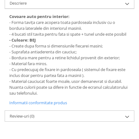
Chevrolet
Descriere
Stroboscoape
Audi
Citroen
Clima stationara AC
BMW
Dacia
Covoare auto pentru interior:
- Forma tavița care acopera toata pardoseala inclusiv cu o
Citroen
Becuri LED Omologate RAR
Daewoo
bordura lateralele din interiorul masinii.
Dacia
Fiat
Invertor De Tensiune
- 4 bucati stil tavita pentru fata si spate + tunel unde este posibil
Ford
- Culoare: BEJ
Ford
Lanterne / Lampa lucru
- Create dupa forma si dimensiunile fiecarei masini;
Mazda
Hyundai
Lumini de zi DRL
- Suprafata antiaderenta din cauciuc;
Mercedes
Kia
- Bordura mare pentru a retine lichidul provenit din exterior;
LED BAR
Opel
- Material fara miros.
Mazda
- Cu predecupaj de fixare in pardoseala ( sistemul de fixare este
Faruri
Seat
Mercedes
inclus doar pentru partea fata a masinii ).
Skoda
Nissan
- Material cauciucat foarte moale, usor demanevrat si durabil.
Volkswagen
Nuanta culorii poate sa difere in functie de ecranul calculatorului
Opel
sau telefonului.
Aparatori noroi
Peugeot
Informatii conformitate produs
Renault
Renault
Seat
Volvo
Review-uri
(0)
Skoda
Universal
Suzuki
KIA
Toyota
Hyundai