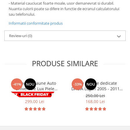
Chevrolet
Stroboscoape
- Material cauciucat foarte moale, usor demanevrat si durabil.
Audi
Citroen
Nuanta culorii poate sa difere in functie de ecranul calculatorului
Clima stationara AC
BMW
sau telefonului.
Dacia
Citroen
Becuri LED Omologate RAR
Daewoo
Informatii conformitate produs
Dacia
Fiat
Invertor De Tensiune
Review-uri
(0)
Ford
Ford
Lanterne / Lampa lucru
Mazda
Hyundai
Lumini de zi DRL
Mercedes
Kia
LED BAR
Opel
Mazda
PRODUSE SIMILARE
Faruri
Seat
Mercedes
Skoda
Nissan
Volkswagen
Opel
Set huse Scaune Auto
Huse scaune dedicate
-41%
NOU
-33%
NOU
Universale Lux Piele
DACIA Logan 2005 - 2011
Aparatori noroi
Peugeot
ecologica Negru/Rosu 9buc
Premium RosuAlbastruGri
508,00 Lei
250,00 Lei
Renault
Renault
299,00 Lei
168,00 Lei
Seat
Volvo
Skoda
Universal
Suzuki
KIA
Toyota
Hyundai