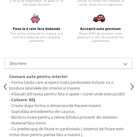
E ok sa te razgandesti. Ai pana la 14
Online cu cardul sau ramburs la
Subaru
OSRAM
zile drept de retur!
curier, plata ta e in siguranta!
Skoda
Suport numar inmatriculare
Smart
D3S
Volvo
Alfa Romeo
Folii auto
D1S
Ornamente auto
Porsche
D2S
Jante Auto PDW
Pana la 6 rate fara dobanda
Accesorii auto premium
Universal
Land Rover
Poti achita comanda ta in pana la 6
Peste 4000 de accesorii auto
Lupe LED- Xenon
Filtre Aer Tuning
rate fara dobanda prin cardurile
premium si zeci de produse noi
Peugeot
partenere
saptamanal
JEEP
D5S
Lavete si prosoape auto
Volvo
Honda
D4S
Nissan
Troliu
Mini
Inchidere centralizata
Descriere
Renault
Mitsubishi
Accesorii Moto & Velo
Becuri Auto
Toyota
Jaguar
Parasolare auto
Covoare auto pentru interior:
Incarcatoare si suporturi pentru
HYUNDAI
MG
- Forma tavița care acopera toata pardoseala inclusiv cu o
telefoane
Oglinzi auto si accesorii
MITSUBISHI
bordura lateralele din interiorul masinii.
Dodge
Girofaruri
- 4 bucati stil tavita pentru fata si spate + tunel unde este posibil
KIA
Cupra
- Culoare: BEJ
Claxoane Auto
LAND ROVER
Tesla
- Create dupa forma si dimensiunile fiecarei masini;
- Suprafata antiaderenta din cauciuc;
Honda
Angel Eyes
BYD
- Bordura mare pentru a retine lichidul provenit din exterior;
Rola ornament cu adeziv
Audi
Priza remorca
- Material fara miros.
Subaru
- Cu predecupaj de fixare in pardoseala ( sistemul de fixare este
BMW
Lampi Numar
inclus doar pentru partea fata a masinii ).
Suzuki