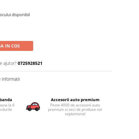
tocului disponibil
A IN COS
e ajutor?
0725928521
informatii
obanda
Accesorii auto premium
pana la 6
Peste 4000 de accesorii auto
ardurile
premium si zeci de produse noi
saptamanal