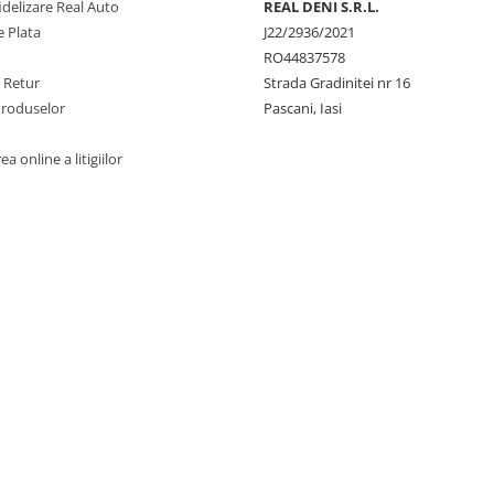
delizare Real Auto
REAL DENI S.R.L.
 Plata
J22/2936/2021
RO44837578
e Retur
Strada Gradinitei nr 16
Produselor
Pascani, Iasi
a online a litigiilor