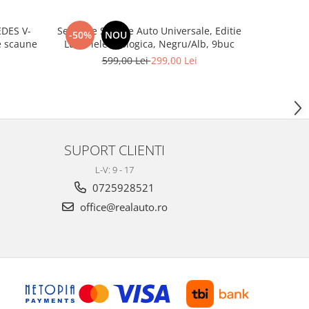
DES V-
Set huse Scaune Auto Universale, Editie
Covoras por
-50%
NOU
-28%
 3 de scaune
Lux, Piele ecologica, Negru/Alb, 9buc
599,00 Lei
299,00 Lei
1
SUPORT CLIENTI
L-V: 9 - 17
0725928521
office@realauto.ro