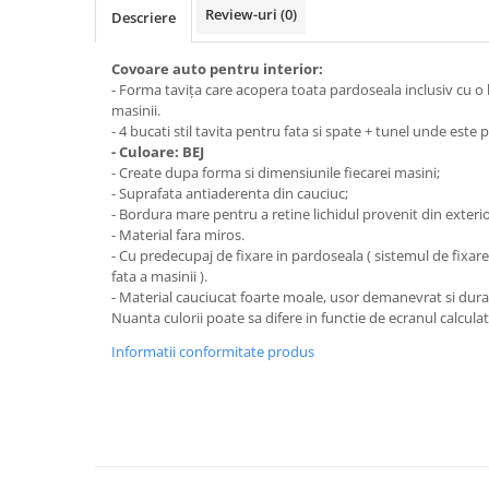
Subaru
OSRAM
Review-uri
(0)
Descriere
Skoda
Suport numar inmatriculare
Smart
D3S
Volvo
Alfa Romeo
Folii auto
D1S
Covoare auto pentru interior:
Ornamente auto
- Forma tavița care acopera toata pardoseala inclusiv cu o b
Porsche
D2S
Jante Auto PDW
masinii.
Universal
Land Rover
Lupe LED- Xenon
- 4 bucati stil tavita pentru fata si spate + tunel unde este p
Filtre Aer Tuning
Peugeot
JEEP
D5S
- Culoare: BEJ
Lavete si prosoape auto
Volvo
- Create dupa forma si dimensiunile fiecarei masini;
Honda
D4S
- Suprafata antiaderenta din cauciuc;
Nissan
Troliu
Mini
Inchidere centralizata
- Bordura mare pentru a retine lichidul provenit din exterio
Renault
Mitsubishi
Accesorii Moto & Velo
- Material fara miros.
Becuri Auto
- Cu predecupaj de fixare in pardoseala ( sistemul de fixar
Toyota
Jaguar
Parasolare auto
Incarcatoare si suporturi pentru
fata a masinii ).
HYUNDAI
MG
- Material cauciucat foarte moale, usor demanevrat si durab
telefoane
Oglinzi auto si accesorii
MITSUBISHI
Nuanta culorii poate sa difere in functie de ecranul calculat
Dodge
Girofaruri
KIA
Cupra
Informatii conformitate produs
Claxoane Auto
LAND ROVER
Tesla
Honda
Angel Eyes
BYD
Rola ornament cu adeziv
Audi
Priza remorca
Subaru
BMW
Lampi Numar
Suzuki