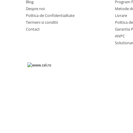
Blog
Program fi
Volkswagen
Aparatori noroi camion
Despre noi
Metode de
Volvo
Suzuki
Politica de Confidentialitate
Livrare
Cotiere auto
Citroen
Termeni si conditii
Politica d
Tesla
Contact
Garantia 
Renault
ANPC
Peugeot
FIAT
Solutionare
Honda
CHEVROLET
Land Rover
Audi
Porsche
Citroen
Mitsubishi
Hyundai
Audi
Universal
BMW
MINI
Chevrolet
Kia
Dacia
Dacia
Ford
Ford
Mercedes
Nissan
Nissan
Opel
Skoda
Peugeot