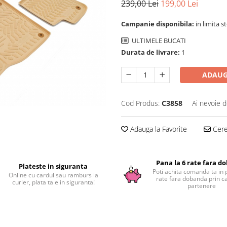
239,00 Lei
199,00 Lei
Campanie disponibila:
in limita s
ULTIMELE BUCATI
Durata de livrare:
1
ADAUG
Cod Produs:
C3858
Ai nevoie d
Adauga la Favorite
Cere 
Pana la 6 rate fara d
Plateste in siguranta
Poti achita comanda ta in 
Online cu cardul sau ramburs la
rate fara dobanda prin c
curier, plata ta e in siguranta!
partenere