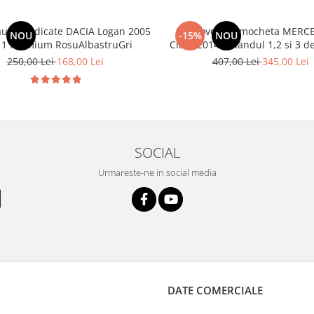
aune dedicate DACIA Logan 2005
Set Covorase mocheta MERCE
NOU
-15%
NOU
11 Premium RosuAlbastruGri
Class 2014-> Randul 1,2 si
250,00 Lei
168,00 Lei
407,00 Lei
345,00 Lei
SOCIAL
Urmareste-ne in social media
DATE COMERCIALE