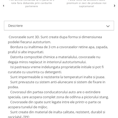
Chevrolet
Stroboscoape
rate fara dobanda prin cardurile
premium si zeci de produse noi
Audi
partenere
saptamanal
Citroen
Clima stationara AC
BMW
Dacia
Citroen
Becuri LED Omologate RAR
Daewoo
Descriere
Dacia
Fiat
Invertor De Tensiune
Ford
Ford
Lanterne / Lampa lucru
Covorasele sunt 3D. Sunt create dupa forma si dimensiunea
Mazda
Hyundai
podelei fiecarui autoturism.
Lumini de zi DRL
Mercedes
Bordura cu inaltimea de 3 cm a covoraselor retine apa, zapada,
Kia
LED BAR
praful si alte impuritati.
Opel
Mazda
Datorita compozitiei chimice a materialului, covorasele nu
Faruri
Seat
Mercedes
degaja miros neplacut in interiorul autoturismului.
Isi pastreaza vreme indelungata proprietatile initiale si pot fi
Skoda
Nissan
curatate cu usurinta cu detergenti.
Volkswagen
Opel
Sunt impermeabile si rezistente la temperaturi inalte si joase.
Aparatori noroi
Sunt prevazute cu sistem anti-alunecare si sistem de fixare in
Peugeot
podea.
Renault
Renault
Covorasul din partea conducatorului auto are o extindere
Seat
Volvo
speciala, care acopera complet zona de odihna a piciorului stang.
Covorasele din spate sunt legate intre ele printr-o parte ce
Skoda
Universal
acopera tunelul de mijloc.
Suzuki
KIA
Sunt create din material de inalta calitate, rezistent, durabil si
Toyota
Hyundai
reciclabil -TPE;