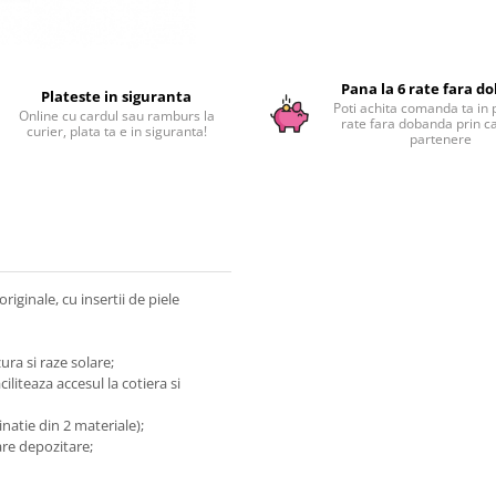
Pana la 6 rate fara d
Plateste in siguranta
Poti achita comanda ta in 
Online cu cardul sau ramburs la
rate fara dobanda prin c
curier, plata ta e in siguranta!
partenere
riginale, cu insertii de piele
ura si raze solare;
liteaza accesul la cotiera si
natie din 2 materiale);
re depozitare;