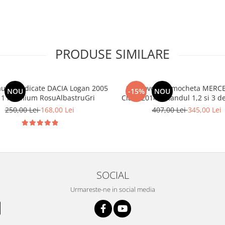
PRODUSE SIMILARE
aune dedicate DACIA Logan 2005
Set Covorase mocheta MERCE
NOU
-15%
NOU
11 Premium RosuAlbastruGri
Class 2014-> Randul 1,2 si
250,00 Lei
168,00 Lei
407,00 Lei
345,00 Lei
SOCIAL
Urmareste-ne in social media