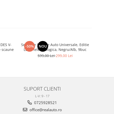
DES V-
Set huse Scaune Auto Universale, Editie
Set co
-50%
NOU
-29%
 3 de scaune
Lux, Piele ecologica, Negru/Alb, 9buc
Tapițeri
ecolog
599,00 Lei
299,00 Lei
4
SUPORT CLIENTI
L-V: 9 - 17
0725928521
office@realauto.ro