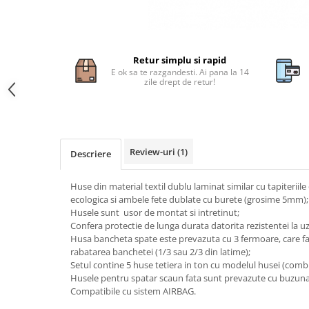
Subaru
OSRAM
Skoda
Suport numar inmatriculare
Smart
D3S
Volvo
Alfa Romeo
Folii auto
D1S
Ornamente auto
Porsche
D2S
Retur simplu si rapid
Jante Auto PDW
Universal
E ok sa te razgandesti. Ai pana la 14
Land Rover
Lupe LED- Xenon
zile drept de retur!
Filtre Aer Tuning
Peugeot
JEEP
D5S
Lavete si prosoape auto
Volvo
Honda
D4S
Nissan
Troliu
Mini
Inchidere centralizata
Renault
Mitsubishi
Accesorii Moto & Velo
Review-uri
(1)
Becuri Auto
Descriere
Toyota
Jaguar
Parasolare auto
Incarcatoare si suporturi pentru
HYUNDAI
MG
Huse din material textil dublu laminat similar cu tapiteriile o
telefoane
Oglinzi auto si accesorii
MITSUBISHI
ecologica si ambele fete dublate cu burete (grosime 5mm);
Dodge
Girofaruri
Husele sunt usor de montat si intretinut;
KIA
Cupra
Confera protectie de lunga durata datorita rezistentei la uz
Claxoane Auto
LAND ROVER
Tesla
Husa bancheta spate este prevazuta cu 3 fermoare, care faci
Honda
rabatarea banchetei (1/3 sau 2/3 din latime);
Angel Eyes
BYD
Setul contine 5 huse tetiera in ton cu modelul husei (combi
Rola ornament cu adeziv
Audi
Priza remorca
Husele pentru spatar scaun fata sunt prevazute cu buzuna
Subaru
BMW
Compatibile cu sistem AIRBAG.
Lampi Numar
Suzuki