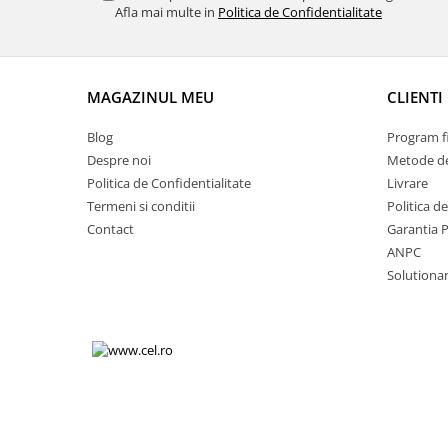
Afla mai multe in
Politica de Confidentialitate
Volkswagen
Aparatori noroi camion
Volvo
Suzuki
Cotiere auto
Citroen
MAGAZINUL MEU
CLIENTI
Tesla
Renault
Peugeot
FIAT
Blog
Program fi
Honda
CHEVROLET
Despre noi
Metode de
Land Rover
Audi
Politica de Confidentialitate
Livrare
Porsche
Termeni si conditii
Politica d
Citroen
Mitsubishi
Contact
Garantia 
Hyundai
ANPC
Audi
Universal
Solutionare
BMW
MINI
Chevrolet
Kia
Dacia
Dacia
Ford
Ford
Mercedes
Nissan
Nissan
Opel
Skoda
Peugeot