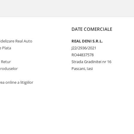
DATE COMERCIALE
delizare Real Auto
REAL DENI S.R.L.
 Plata
J22/2936/2021
RO44837578
e Retur
Strada Gradinitei nr 16
Produselor
Pascani, Iasi
a online a litigiilor