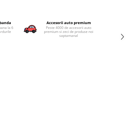
obanda
Accesorii auto premium
pana la 6
Peste 4000 de accesorii auto
ardurile
premium si zeci de produse noi
saptamanal