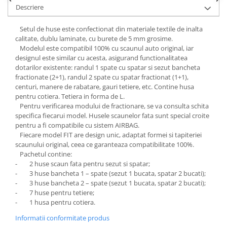
Chevrolet
Stroboscoape
Descriere
Audi
Citroen
Clima stationara AC
BMW
Dacia
Setul de huse este confectionat din materiale textile de inalta
Citroen
Becuri LED Omologate RAR
calitate, dublu laminate, cu burete de 5 mm grosime.
Daewoo
Modelul este compatibil 100% cu scaunul auto original, iar
Dacia
Fiat
Invertor De Tensiune
designul este similar cu acesta, asigurand functionalitatea
Ford
Ford
dotarilor existente: randul 1 spate cu spatar si sezut bancheta
Lanterne / Lampa lucru
Mazda
fractionate (2+1), randul 2 spate cu spatar fractionat (1+1),
Hyundai
Lumini de zi DRL
centuri, manere de rabatare, gauri tetiere, etc. Contine husa
Mercedes
Kia
pentru cotiera. Tetiera in forma de L.
LED BAR
Opel
Mazda
Pentru verificarea modului de fractionare, se va consulta schita
Faruri
specifica fiecarui model. Husele scaunelor fata sunt special croite
Seat
Mercedes
pentru a fi compatibile cu sistem AIRBAG.
Skoda
Nissan
Fiecare model FIT are design unic, adaptat formei si tapiteriei
Volkswagen
scaunului original, ceea ce garanteaza compatibilitate 100%.
Opel
Pachetul contine:
Aparatori noroi
Peugeot
- 2 huse scaun fata pentru sezut si spatar;
Renault
Renault
- 3 huse bancheta 1 – spate (sezut 1 bucata, spatar 2 bucati);
- 3 huse bancheta 2 – spate (sezut 1 bucata, spatar 2 bucati);
Seat
Volvo
- 7 huse pentru tetiere;
Skoda
Universal
- 1 husa pentru cotiera.
Suzuki
KIA
Informatii conformitate produs
Toyota
Hyundai