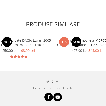
PRODUSE SIMILARE
aune dedicate DACIA Logan 2005
Set Covorase mocheta MERCE
NOU
-15%
NOU
11 Premium RosuAlbastruGri
Class 2014-> Randul 1,2 si
250,00 Lei
168,00 Lei
407,00 Lei
345,00 Lei
SOCIAL
Urmareste-ne in social media