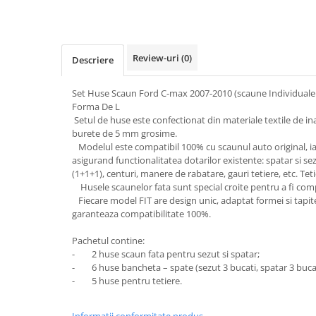
Subaru
OSRAM
Skoda
Suport numar inmatriculare
Smart
D3S
Volvo
Alfa Romeo
Folii auto
D1S
Ornamente auto
Review-uri
(0)
Porsche
Descriere
D2S
Jante Auto PDW
Universal
Land Rover
Lupe LED- Xenon
Filtre Aer Tuning
Peugeot
Set Huse Scaun Ford C-max 2007-2010 (scaune Individuale 
JEEP
D5S
Forma De L
Lavete si prosoape auto
Volvo
Honda
D4S
Setul de huse este confectionat din materiale textile de ina
Nissan
Troliu
Mini
burete de 5 mm grosime.
Inchidere centralizata
Modelul este compatibil 100% cu scaunul auto original, iar
Renault
Mitsubishi
Accesorii Moto & Velo
Becuri Auto
asigurand functionalitatea dotarilor existente: spatar si s
Toyota
Jaguar
Parasolare auto
(1+1+1), centuri, manere de rabatare, gauri tetiere, etc. Tet
Incarcatoare si suporturi pentru
HYUNDAI
Husele scaunelor fata sunt special croite pentru a fi com
MG
telefoane
Oglinzi auto si accesorii
Fiecare model FIT are design unic, adaptat formei si tapiter
MITSUBISHI
Dodge
garanteaza compatibilitate 100%.
Girofaruri
KIA
Cupra
Claxoane Auto
LAND ROVER
Pachetul contine:
Tesla
- 2 huse scaun fata pentru sezut si spatar;
Honda
Angel Eyes
BYD
- 6 huse bancheta – spate (sezut 3 bucati, spatar 3 bucat
Rola ornament cu adeziv
Audi
Priza remorca
- 5 huse pentru tetiere.
Subaru
BMW
Lampi Numar
Suzuki