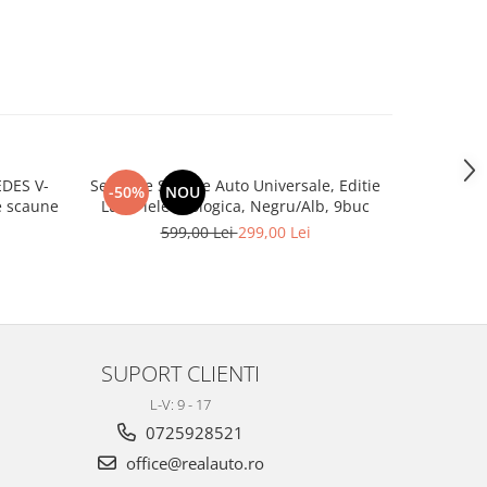
DES V-
Set huse Scaune Auto Universale, Editie
Set co
-50%
NOU
-29%
 3 de scaune
Lux, Piele ecologica, Negru/Alb, 9buc
Tapițeri
ecolog
599,00 Lei
299,00 Lei
4
SUPORT CLIENTI
L-V: 9 - 17
0725928521
office@realauto.ro