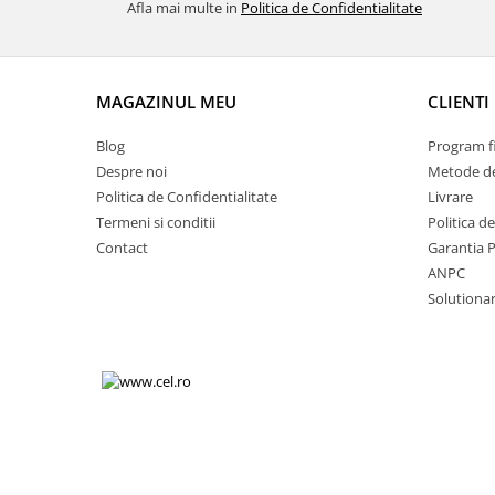
Afla mai multe in
Politica de Confidentialitate
Volkswagen
Aparatori noroi camion
Volvo
Suzuki
Cotiere auto
Citroen
MAGAZINUL MEU
CLIENTI
Tesla
Renault
Peugeot
FIAT
Blog
Program fi
Honda
CHEVROLET
Despre noi
Metode de
Land Rover
Politica de Confidentialitate
Livrare
Audi
Termeni si conditii
Politica d
Porsche
Citroen
Contact
Garantia 
Mitsubishi
Hyundai
ANPC
Audi
Universal
Solutionare
BMW
MINI
Chevrolet
Kia
Dacia
Dacia
Ford
Ford
Mercedes
Nissan
Nissan
Opel
Skoda
Peugeot