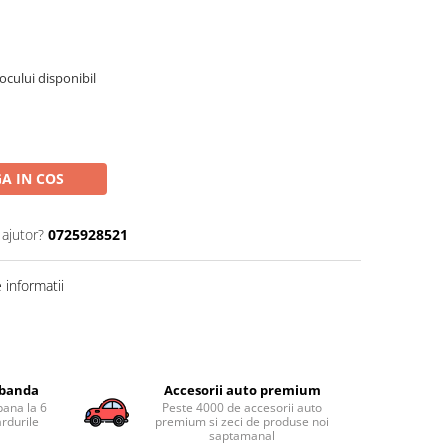
tocului disponibil
A IN COS
 ajutor?
0725928521
informatii
obanda
Accesorii auto premium
pana la 6
Peste 4000 de accesorii auto
ardurile
premium si zeci de produse noi
saptamanal