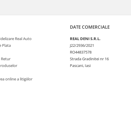
DATE COMERCIALE
delizare Real Auto
REAL DENI S.R.L.
 Plata
J22/2936/2021
RO44837578
e Retur
Strada Gradinitei nr 16
Produselor
Pascani, Iasi
a online a litigiilor