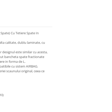
Spate) Cu Tetiere Spate In
lta calitate, dublu laminate, cu
 designul este similar cu acesta,
ezut bancheta spate fractionate
iere in forma de L.
patibile cu sistem AIRBAG.
iei scaunului original, ceea ce
i);