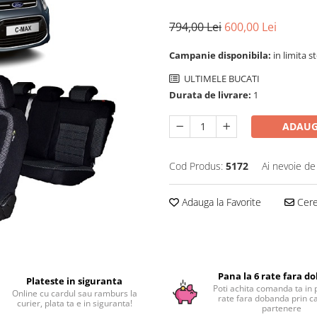
794,00 Lei
600,00 Lei
Campanie disponibila:
in limita s
ULTIMELE BUCATI
Durata de livrare:
1
ADAUG
Cod Produs:
5172
Ai nevoie de
Adauga la Favorite
Cere 
Pana la 6 rate fara d
Plateste in siguranta
Poti achita comanda ta in 
Online cu cardul sau ramburs la
rate fara dobanda prin c
curier, plata ta e in siguranta!
partenere