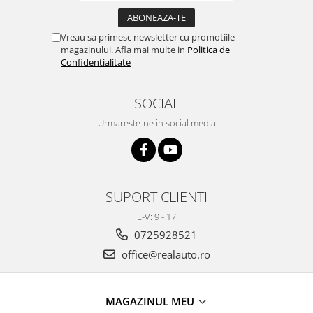
Toyota
Seat
Volkswagen
Skoda
Vreau sa primesc newsletter cu promotiile
Bullbaruri
magazinului. Afla mai multe in
Politica de
Volkswagen
Confidentialitate
Perdelute auto
Dacia Duster
Dacia Sandero
Huse volan
SOCIAL
JEEP
Organizatoare auto
BMW
Urmareste-ne in social media
Covorase auto dedicate din
VW
cauciuc
Universale
Citroen
Deflectoare capota
Fiat
SUPORT CLIENTI
Toyota
Mercedes
L-V: 9 - 17
Skoda
Audi
0725928521
Renault
Alfa Romeo
Opel
office@realauto.ro
BMW
VW
Chevrolet
Mercedes
Dacia
MAGAZINUL MEU
Ford