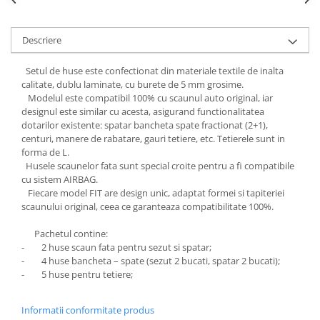
Chevrolet
Stroboscoape
Audi
Citroen
Clima stationara AC
BMW
Dacia
Descriere
Citroen
Becuri LED Omologate RAR
Daewoo
Setul de huse este confectionat din materiale textile de inalta
Dacia
Fiat
Invertor De Tensiune
calitate, dublu laminate, cu burete de 5 mm grosime.
Ford
Ford
Lanterne / Lampa lucru
Modelul este compatibil 100% cu scaunul auto original, iar
Mazda
designul este similar cu acesta, asigurand functionalitatea
Hyundai
Lumini de zi DRL
dotarilor existente: spatar bancheta spate fractionat (2+1),
Mercedes
Kia
centuri, manere de rabatare, gauri tetiere, etc. Tetierele sunt in
LED BAR
Opel
Mazda
forma de L.
Faruri
Seat
Husele scaunelor fata sunt special croite pentru a fi compatibile
Mercedes
cu sistem AIRBAG.
Skoda
Nissan
Fiecare model FIT are design unic, adaptat formei si tapiteriei
Volkswagen
Opel
scaunului original, ceea ce garanteaza compatibilitate 100%.
Aparatori noroi
Peugeot
Pachetul contine:
Renault
Renault
- 2 huse scaun fata pentru sezut si spatar;
Seat
Volvo
- 4 huse bancheta – spate (sezut 2 bucati, spatar 2 bucati);
- 5 huse pentru tetiere;
Skoda
Universal
Suzuki
KIA
Informatii conformitate produs
Toyota
Hyundai