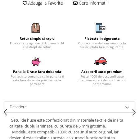
Subaru
OSRAM
Adauga la Favorite
Cere informatii
Skoda
Suport numar inmatriculare
Smart
D3S
Volvo
Alfa Romeo
Folii auto
D1S
Ornamente auto
Porsche
D2S
Jante Auto PDW
Universal
Land Rover
Lupe LED- Xenon
Filtre Aer Tuning
Retur simplu si rapid
Plateste in siguranta
Peugeot
JEEP
D5S
E ok sa te razgandesti. Ai pana la 14
Online cu cardul sau ramburs la
Lavete si prosoape auto
zile drept de retur!
curier, plata ta e in siguranta!
Volvo
Honda
D4S
Nissan
Troliu
Mini
Inchidere centralizata
Renault
Mitsubishi
Accesorii Moto & Velo
Becuri Auto
Pana la 6 rate fara dobanda
Accesorii auto premium
Toyota
Jaguar
Parasolare auto
Poti achita comanda ta in pana la 6
Peste 4000 de accesorii auto
Incarcatoare si suporturi pentru
rate fara dobanda prin cardurile
premium si zeci de produse noi
HYUNDAI
MG
partenere
saptamanal
telefoane
Oglinzi auto si accesorii
MITSUBISHI
Dodge
Girofaruri
KIA
Cupra
Claxoane Auto
LAND ROVER
Tesla
Descriere
Honda
Angel Eyes
BYD
Setul de huse este confectionat din materiale textile de inalta
Rola ornament cu adeziv
Audi
Priza remorca
calitate, dublu laminate, cu burete de 5 mm grosime.
Subaru
BMW
Modelul este compatibil 100% cu scaunul auto original, iar
Lampi Numar
Suzuki
designul este similar cu acesta, asigurand functionalitatea