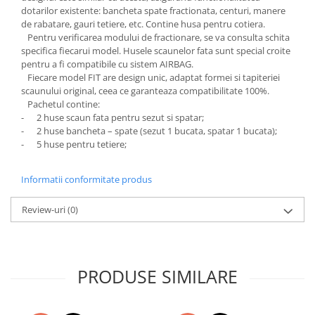
Chevrolet
Stroboscoape
dotarilor existente: bancheta spate fractionata, centuri, manere
Audi
Citroen
de rabatare, gauri tetiere, etc. Contine husa pentru cotiera.
Clima stationara AC
BMW
Dacia
Pentru verificarea modului de fractionare, se va consulta schita
specifica fiecarui model. Husele scaunelor fata sunt special croite
Citroen
Becuri LED Omologate RAR
Daewoo
pentru a fi compatibile cu sistem AIRBAG.
Dacia
Fiat
Invertor De Tensiune
Fiecare model FIT are design unic, adaptat formei si tapiteriei
Ford
scaunului original, ceea ce garanteaza compatibilitate 100%.
Ford
Lanterne / Lampa lucru
Pachetul contine:
Mazda
Hyundai
Lumini de zi DRL
- 2 huse scaun fata pentru sezut si spatar;
Mercedes
Kia
- 2 huse bancheta – spate (sezut 1 bucata, spatar 1 bucata);
LED BAR
Opel
- 5 huse pentru tetiere;
Mazda
Faruri
Seat
Mercedes
Skoda
Informatii conformitate produs
Nissan
Volkswagen
Opel
Review-uri
(0)
Aparatori noroi
Peugeot
Renault
Renault
Seat
Volvo
PRODUSE SIMILARE
Skoda
Universal
Suzuki
KIA
Toyota
Hyundai