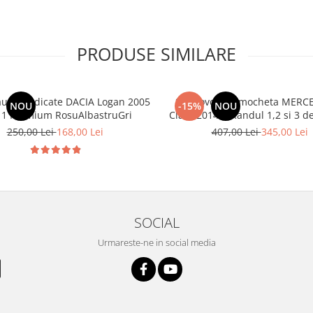
PRODUSE SIMILARE
aune dedicate DACIA Logan 2005
Set Covorase mocheta MERCE
NOU
-15%
NOU
11 Premium RosuAlbastruGri
Class 2014-> Randul 1,2 si
250,00 Lei
168,00 Lei
407,00 Lei
345,00 Lei
SOCIAL
Urmareste-ne in social media