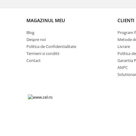
Volkswagen
Aparatori noroi camion
Volvo
Suzuki
MAGAZINUL MEU
CLIENTI
Cotiere auto
Citroen
Tesla
Renault
Blog
Program fi
Peugeot
FIAT
Despre noi
Metode de
Honda
Politica de Confidentialitate
Livrare
CHEVROLET
Land Rover
Termeni si conditii
Politica d
Audi
Contact
Garantia 
Porsche
Citroen
ANPC
Mitsubishi
Hyundai
Solutionare
Audi
Universal
BMW
MINI
Chevrolet
Kia
Dacia
Dacia
Ford
Ford
Mercedes
Nissan
Nissan
Opel
Skoda
Peugeot