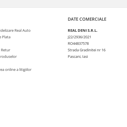
DATE COMERCIALE
delizare Real Auto
REAL DENI S.R.L.
 Plata
J22/2936/2021
RO44837578
e Retur
Strada Gradinitei nr 16
Produselor
Pascani, Iasi
a online a litigiilor