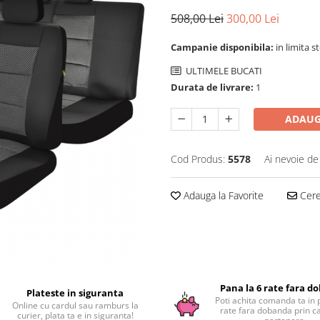
508,00 Lei
300,00 Lei
Campanie disponibila:
in limita s
ULTIMELE BUCATI
Durata de livrare:
1
ADAUG
Cod Produs:
5578
Ai nevoie de
Adauga la Favorite
Cere 
Pana la 6 rate fara d
Plateste in siguranta
Poti achita comanda ta in 
Online cu cardul sau ramburs la
rate fara dobanda prin c
curier, plata ta e in siguranta!