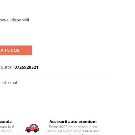
tocului disponibil
A IN COS
 ajutor?
0725928521
informatii
obanda
Accesorii auto premium
pana la 6
Peste 4000 de accesorii auto
ardurile
premium si zeci de produse noi