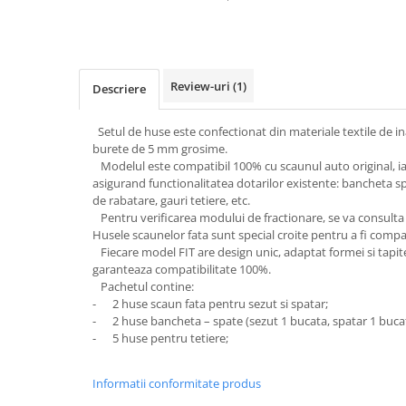
Subaru
OSRAM
Skoda
Suport numar inmatriculare
Smart
D3S
Volvo
Alfa Romeo
Folii auto
D1S
Ornamente auto
Porsche
D2S
Jante Auto PDW
Review-uri
(1)
Descriere
Universal
Land Rover
Lupe LED- Xenon
Filtre Aer Tuning
Peugeot
JEEP
D5S
Setul de huse este confectionat din materiale textile de ina
Lavete si prosoape auto
Volvo
Honda
burete de 5 mm grosime.
D4S
Nissan
Modelul este compatibil 100% cu scaunul auto original, iar
Troliu
Mini
Inchidere centralizata
asigurand functionalitatea dotarilor existente: bancheta s
Renault
Mitsubishi
Accesorii Moto & Velo
de rabatare, gauri tetiere, etc.
Becuri Auto
Toyota
Jaguar
Pentru verificarea modului de fractionare, se va consulta s
Parasolare auto
Incarcatoare si suporturi pentru
Husele scaunelor fata sunt special croite pentru a fi compa
HYUNDAI
MG
telefoane
Oglinzi auto si accesorii
Fiecare model FIT are design unic, adaptat formei si tapiter
MITSUBISHI
Dodge
garanteaza compatibilitate 100%.
Girofaruri
KIA
Pachetul contine:
Cupra
Claxoane Auto
- 2 huse scaun fata pentru sezut si spatar;
LAND ROVER
Tesla
- 2 huse bancheta – spate (sezut 1 bucata, spatar 1 bucat
Honda
Angel Eyes
BYD
- 5 huse pentru tetiere;
Rola ornament cu adeziv
Audi
Priza remorca
Subaru
BMW
Informatii conformitate produs
Lampi Numar
Suzuki