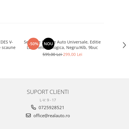
DES V-
Set huse Scaune Auto Universale, Editie
Covoras por
-50%
NOU
-28%
 3 de scaune
Lux, Piele ecologica, Negru/Alb, 9buc
599,00 Lei
299,00 Lei
1
SUPORT CLIENTI
L-V: 9 - 17
0725928521
office@realauto.ro