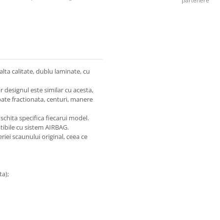
partenere
lta calitate, dublu laminate, cu
 designul este similar cu acesta,
pate fractionata, centuri, manere
chita specifica fiecarui model.
tibile cu sistem AIRBAG.
iei scaunului original, ceea ce
a);