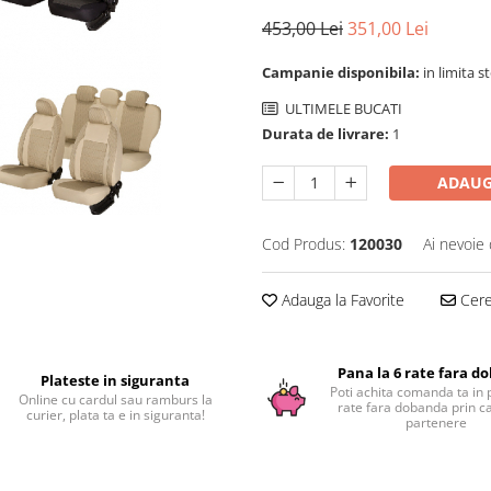
453,00 Lei
351,00 Lei
Campanie disponibila:
in limita s
ULTIMELE BUCATI
Durata de livrare:
1
ADAUG
Cod Produs:
120030
Ai nevoie 
Adauga la Favorite
Cere 
Pana la 6 rate fara d
Plateste in siguranta
Poti achita comanda ta in 
Online cu cardul sau ramburs la
rate fara dobanda prin c
curier, plata ta e in siguranta!
partenere