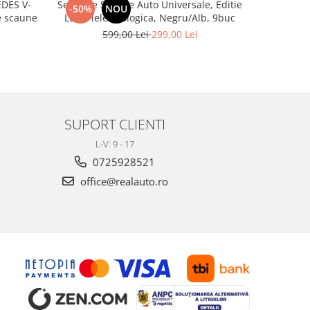
DES V-
Set huse Scaune Auto Universale, Editie
Covoras por
-50%
NOU
-28%
 3 de scaune
Lux, Piele ecologica, Negru/Alb, 9buc
599,00 Lei
299,00 Lei
1
SUPORT CLIENTI
L-V: 9 - 17
0725928521
office@realauto.ro