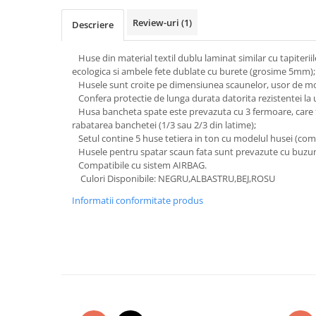
Subaru
OSRAM
Skoda
Suport numar inmatriculare
Smart
Review-uri
(1)
D3S
Descriere
Volvo
Alfa Romeo
Folii auto
D1S
Ornamente auto
Huse din material textil dublu laminat similar cu tapiteriile 
Porsche
D2S
Jante Auto PDW
ecologica si ambele fete dublate cu burete (grosime 5mm);
Universal
Land Rover
Lupe LED- Xenon
Husele sunt croite pe dimensiunea scaunelor, usor de mon
Filtre Aer Tuning
Peugeot
JEEP
D5S
Confera protectie de lunga durata datorita rezistentei la u
Lavete si prosoape auto
Volvo
Husa bancheta spate este prevazuta cu 3 fermoare, care fac
Honda
D4S
rabatarea banchetei (1/3 sau 2/3 din latime);
Nissan
Troliu
Mini
Inchidere centralizata
Setul contine 5 huse tetiera in ton cu modelul husei (comb
Renault
Mitsubishi
Accesorii Moto & Velo
Husele pentru spatar scaun fata sunt prevazute cu buzun
Becuri Auto
Compatibile cu sistem AIRBAG.
Toyota
Jaguar
Parasolare auto
Incarcatoare si suporturi pentru
Culori Disponibile: NEGRU,ALBASTRU,BEJ,ROSU
HYUNDAI
MG
telefoane
Oglinzi auto si accesorii
Informatii conformitate produs
MITSUBISHI
Dodge
Girofaruri
KIA
Cupra
Claxoane Auto
LAND ROVER
Tesla
Honda
Angel Eyes
BYD
Rola ornament cu adeziv
Audi
Priza remorca
Subaru
BMW
Lampi Numar
Suzuki