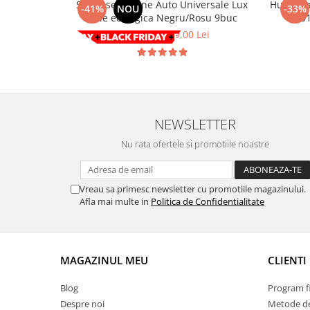
Chevrolet
Set huse Scaune Auto Universale Lux
Huse sc
Stroboscoape
-41%
NOU
-33%
Audi
Piele ecologica Negru/Rosu 9buc
- 20
Citroen
Clima stationara AC
BMW
508,00 Lei
299,00 Lei
Dacia
Citroen
Becuri LED Omologate RAR
Daewoo
Dacia
Fiat
Invertor De Tensiune
Ford
Ford
Lanterne / Lampa lucru
Mazda
Hyundai
Lumini de zi DRL
NEWSLETTER
Mercedes
Kia
LED BAR
Opel
Mazda
Nu rata ofertele si promotiile noastre
Faruri
Seat
Mercedes
Skoda
Nissan
Vreau sa primesc newsletter cu promotiile magazinului.
Volkswagen
Opel
Afla mai multe in
Politica de Confidentialitate
Aparatori noroi
Peugeot
Renault
Renault
Seat
Volvo
MAGAZINUL MEU
CLIENTI
Skoda
Universal
Suzuki
KIA
Blog
Program fi
Despre noi
Metode de
Toyota
Hyundai