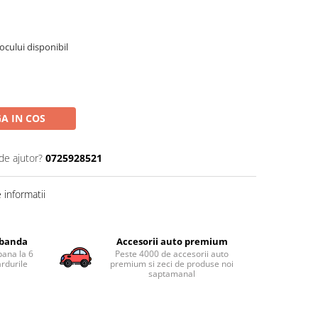
tocului disponibil
A IN COS
de ajutor?
0725928521
informatii
obanda
Accesorii auto premium
pana la 6
Peste 4000 de accesorii auto
ardurile
premium si zeci de produse noi
saptamanal