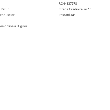
RO44837578
e Retur
Strada Gradinitei nr 16
Produselor
Pascani, Iasi
a online a litigiilor