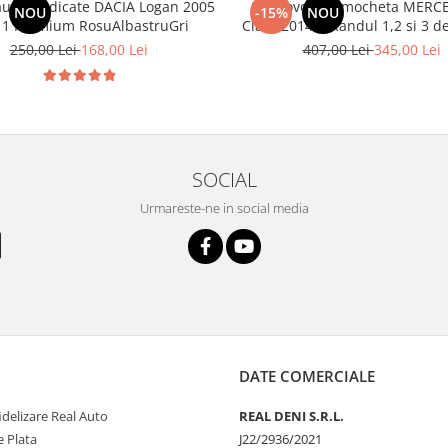
aune dedicate DACIA Logan 2005
Set Covorase mocheta MERCE
NOU
-15%
NOU
11 Premium RosuAlbastruGri
Class 2014-> Randul 1,2 si
250,00 Lei
168,00 Lei
407,00 Lei
345,00 Lei
SOCIAL
Urmareste-ne in social media
DATE COMERCIALE
delizare Real Auto
REAL DENI S.R.L.
 Plata
J22/2936/2021