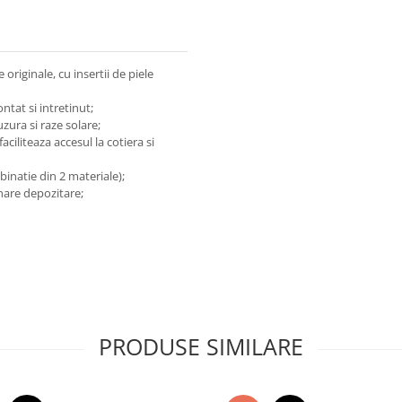
originale, cu insertii de piele
tat si intretinut;
zura si raze solare;
iliteaza accesul la cotiera si
inatie din 2 materiale);
are depozitare;
PRODUSE SIMILARE