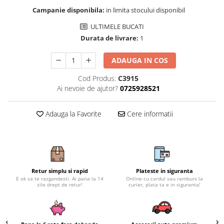
Subaru
OSRAM
Campanie disponibila:
in limita stocului disponibil
Skoda
Suport numar inmatriculare
Smart
D3S
Volvo
ULTIMELE BUCATI
Alfa Romeo
Folii auto
D1S
Ornamente auto
Durata de livrare:
1
Porsche
D2S
Jante Auto PDW
Universal
Land Rover
Lupe LED- Xenon
ADAUGA IN COS
Filtre Aer Tuning
Peugeot
JEEP
D5S
Lavete si prosoape auto
Cod Produs:
C3915
Volvo
Honda
D4S
Ai nevoie de ajutor?
0725928521
Nissan
Troliu
Mini
Inchidere centralizata
Renault
Mitsubishi
Accesorii Moto & Velo
Becuri Auto
Adauga la Favorite
Cere informatii
Toyota
Jaguar
Parasolare auto
Incarcatoare si suporturi pentru
HYUNDAI
MG
telefoane
Oglinzi auto si accesorii
MITSUBISHI
Dodge
Girofaruri
KIA
Cupra
Claxoane Auto
LAND ROVER
Retur simplu si rapid
Plateste in siguranta
Tesla
E ok sa te razgandesti. Ai pana la 14
Online cu cardul sau ramburs la
Honda
Angel Eyes
BYD
zile drept de retur!
curier, plata ta e in siguranta!
Rola ornament cu adeziv
Audi
Priza remorca
Subaru
BMW
Lampi Numar
Suzuki