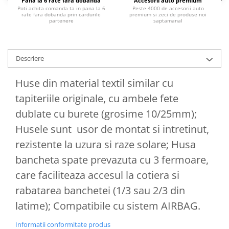
Chevrolet
Pana la 6 rate fara dobanda
Accesorii auto premium
Stroboscoape
Poti achita comanda ta in pana la 6
Peste 4000 de accesorii auto
Audi
Citroen
rate fara dobanda prin cardurile
premium si zeci de produse noi
Clima stationara AC
partenere
saptamanal
BMW
Dacia
Citroen
Becuri LED Omologate RAR
Daewoo
Dacia
Fiat
Invertor De Tensiune
Descriere
Ford
Ford
Lanterne / Lampa lucru
Mazda
Hyundai
Huse din material textil similar cu
Lumini de zi DRL
Mercedes
Kia
tapiteriile originale, cu ambele fete
LED BAR
Opel
Mazda
dublate cu burete (grosime 10/25mm);
Faruri
Seat
Mercedes
Husele sunt usor de montat si intretinut,
Skoda
Nissan
rezistente la uzura si raze solare; Husa
Volkswagen
Opel
Aparatori noroi
bancheta spate prevazuta cu 3 fermoare,
Peugeot
Renault
Renault
care faciliteaza accesul la cotiera si
Seat
Volvo
rabatarea banchetei (1/3 sau 2/3 din
Skoda
Universal
latime); Compatibile cu sistem AIRBAG.
Suzuki
KIA
Informatii conformitate produs
Toyota
Hyundai