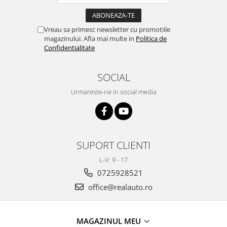
Toyota
Seat
Volkswagen
Skoda
Vreau sa primesc newsletter cu promotiile
Bullbaruri
Volkswagen
magazinului. Afla mai multe in
Politica de
Confidentialitate
Perdelute auto
Dacia Duster
Dacia Sandero
Huse volan
SOCIAL
JEEP
Organizatoare auto
BMW
Urmareste-ne in social media
Covorase auto dedicate din
VW
cauciuc
Universale
Citroen
Deflectoare capota
Fiat
SUPORT CLIENTI
Toyota
Mercedes
Skoda
L-V: 9 - 17
Audi
Renault
0725928521
Alfa Romeo
Opel
office@realauto.ro
BMW
VW
Chevrolet
Mercedes
Dacia
MAGAZINUL MEU
Ford